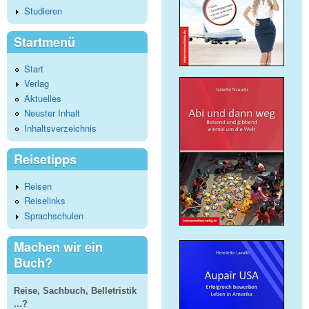
Studieren
Startmenü
Start
Verlag
Aktuelles
Neuster Inhalt
Inhaltsverzeichnis
Reisetipps
Reisen
Reiselinks
Sprachschulen
Machen wir ein
Buch?
Reise, Sachbuch, Belletristik
...?