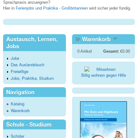
Sprachpraxis anzueignen?
Hier in
Ferienjobs und Praktika - Großbritannien
wird sicher jeder fündig.
Austausch, Lernen,
Warenkorb
Jobs
0
Artikel
Gesamt:
€0.00
Jobs
Das Auslandsbuch
Freiwillige
Billig wohnen gegen Hilfe
Jobs, Praktika, Studium
Navigation
Katalog
Warenkorb
Schule - Studium
Schüler