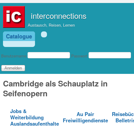
Direkt zum Inhalt
interconnections
Austausch, Reisen, Lernen
Catalogue
Benutzeranmeldung
Benutzername
Passwort
Cambridge als Schauplatz in
Seifenopern
Jobs &
Au Pair
Reisebüc
Weiterbildung
Freiwilligendienste
Belletri
Auslandsaufenthalte