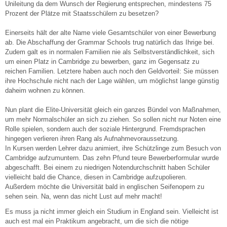
Unileitung da dem Wunsch der Regierung entsprechen, mindestens 75
Prozent der Plätze mit Staatsschülern zu besetzen?
Einerseits hält der alte Name viele Gesamtschüler von einer Bewerbung
ab. Die Abschaffung der Grammar Schools trug natürlich das Ihrige bei.
Zudem galt es in normalen Familien nie als Selbstverständlichkeit, sich
um einen Platz in Cambridge zu bewerben, ganz im Gegensatz zu
reichen Familien. Letztere haben auch noch den Geldvorteil: Sie müssen
ihre Hochschule nicht nach der Lage wählen, um möglichst lange günstig
daheim wohnen zu können.
Nun plant die Elite-Universität gleich ein ganzes Bündel von Maßnahmen,
um mehr Normalschüler an sich zu ziehen. So sollen nicht nur Noten eine
Rolle spielen, sondern auch der soziale Hintergrund. Fremdsprachen
hingegen verlieren ihren Rang als Aufnahmevoraussetzung.
In Kursen werden Lehrer dazu animiert, ihre Schützlinge zum Besuch von
Cambridge aufzumuntern. Das zehn Pfund teure Bewerberformular wurde
abgeschafft. Bei einem zu niedrigen Notendurchschnitt haben Schüler
vielleicht bald die Chance, diesen in Cambridge aufzupolieren.
Außerdem möchte die Universität bald in englischen Seifenopern zu
sehen sein. Na, wenn das nicht Lust auf mehr macht!
Es muss ja nicht immer gleich ein Studium in England sein. Vielleicht ist
auch est mal ein Praktikum angebracht, um die sich die nötige