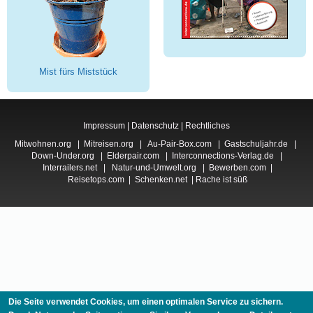
Mist fürs Miststück
Impressum
|
Datenschutz
|
Rechtliches
Mitwohnen.org
|
Mitreisen.org
|
Au-Pair-Box.com
|
Gastschuljahr.de
|
Down-Under.org
|
Elderpair.com
|
Interconnections-Verlag.de
|
Interrailers.net
|
Natur-und-Umwelt.org
|
Bewerben.com
|
Reisetops.com
|
Schenken.net
|
Rache ist süß
Die Seite verwendet Cookies, um einen optimalen Service zu sichern.