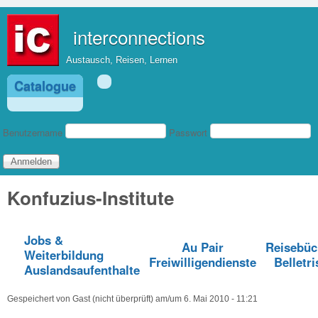
Direkt zum Inhalt
interconnections
Austausch, Reisen, Lernen
Catalogue
Benutzeranmeldung
Benutzername
Passwort
Konfuzius-Institute
Jobs &
Au Pair
Reisebüc
Weiterbildung
Freiwilligendienste
Belletri
Auslandsaufenthalte
Gespeichert von
Gast (nicht überprüft)
am/um
6. Mai 2010 - 11:21