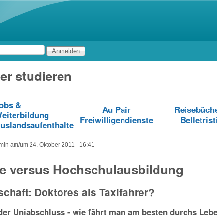
Direkt zum Inhalt
er studieren
obs &
Au Pair
Reisebüch
eiterbildung
Freiwilligendienste
Belletrist
uslandsaufenthalte
min
am/um
24. Oktober 2011 - 16:41
le versus Hochschulausbildung
schaft: Doktores als Taxifahrer?
oder Uniabschluss - wie fährt man am besten durchs Leb