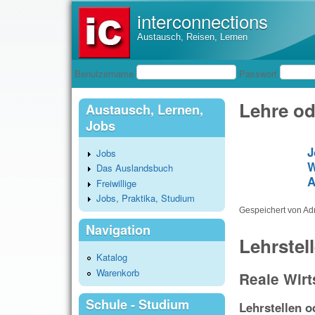
interconnections
Austausch, Reisen, Lernen
Benutzeranmeldung
Benutzername
Passwort
Lehre od
Austausch, Lernen,
Jobs
J
Jobs
W
Das Auslandsbuch
A
Freiwillige
Jobs, Praktika, Studium
Gespeichert von
Ad
Navigation
Lehrstel
Katalog
Warenkorb
Reale Wirt
Schule - Studium
Lehrstellen 