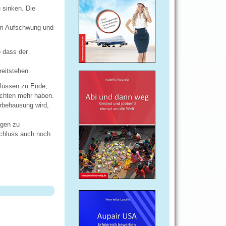
 sinken. Die
r im Aufschwung und
o dass der
reitstehen.
hlüssen zu Ende,
ichten mehr haben.
erbehausung wird,
ngen zu
schluss auch noch