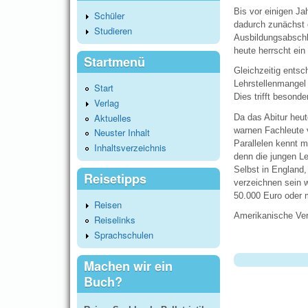
Bis vor einigen Ja
Schüler
dadurch zunächst e
Studieren
Ausbildungsabschlu
heute herrscht ein
Startmenü
Gleichzeitig entsc
Lehrstellenmangel 
Start
Dies trifft besond
Verlag
Aktuelles
Da das Abitur heu
warnen Fachleute 
Neuster Inhalt
Parallelen kennt 
Inhaltsverzeichnis
denn die jungen Le
Selbst in England
Reisetipps
verzeichnen sein w
50.000 Euro oder 
Reisen
Amerikanische Verh
Reiselinks
Sprachschulen
Machen wir ein
Buch?