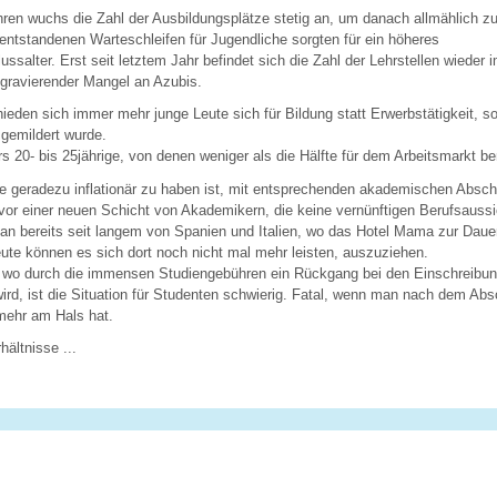
hren wuchs die Zahl der Ausbildungsplätze stetig an, um danach allmählich zu
ntstandenen Warteschleifen für Jugendliche sorgten für ein höheres
ssalter. Erst seit letztem Jahr befindet sich die Zahl der Lehrstellen wiede
 gravierender Mangel an Azubis.
hieden sich immer mehr junge Leute sich für Bildung statt Erwerbstätigkeit, s
gemildert wurde.
ers 20- bis 25jährige, von denen weniger als die Hälfte für dem Arbeitsmarkt be
te geradezu inflationär zu haben ist, mit entsprechenden akademischen Absc
vor einer neuen Schicht von Akademikern, die keine vernünftigen Berufsauss
man bereits seit langem von Spanien und Italien, wo das Hotel Mama zur Dau
ute können es sich dort noch nicht mal mehr leisten, auszuziehen.
, wo durch die immensen Studiengebühren ein Rückgang bei den Einschreibu
ird, ist die Situation für Studenten schwierig. Fatal, wenn man nach dem Ab
mehr am Hals hat.
ältnisse ...