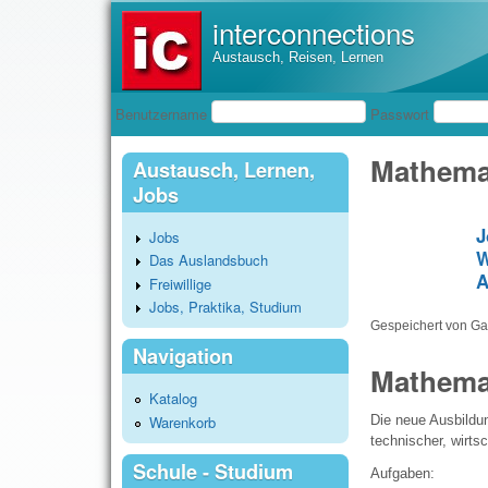
interconnections
Austausch, Reisen, Lernen
Benutzeranmeldung
Benutzername
Passwort
Mathema
Austausch, Lernen,
Jobs
J
Jobs
W
Das Auslandsbuch
A
Freiwillige
Jobs, Praktika, Studium
Gespeichert von
Gas
Navigation
Mathemat
Katalog
Warenkorb
Die neue Ausbildu
technischer, wirts
Schule - Studium
Aufgaben: