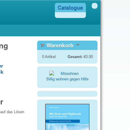
Catalogue
ung
Warenkorb
0
Artikel
Gesamt:
€0.00
er
ik
Billig wohnen gegen Hilfe
r
 auf das Lösen