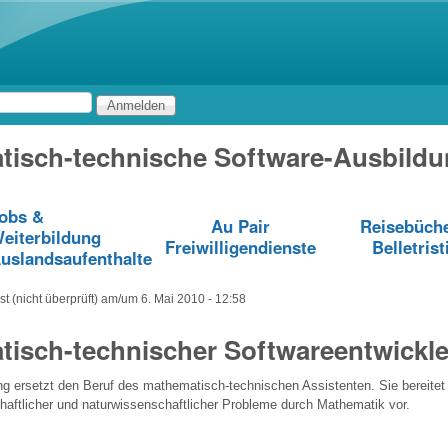
Direkt zum Inhalt
tisch-technische Software-Ausbild
obs &
Au Pair
Reisebüch
eiterbildung
Freiwilligendienste
Belletrist
uslandsaufenthalte
t (nicht überprüft)
am/um
6. Mai 2010 - 12:58
isch-technischer Softwareentwickle
ng ersetzt den Beruf des mathematisch-technischen Assistenten. Sie bereitet
chaftlicher und naturwissenschaftlicher Probleme durch Mathematik vor.