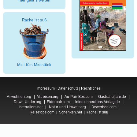
Hier geht´s weiter!
Rache ist süß
Mist fürs Miststück
Impressum
|
Datenschutz
|
Rechtliches
Mitwohnen.org
|
Mitreisen.org
|
Au-Pair-Box.com
|
Gastschuljahr.de
|
Down-Under.org
|
Elderpair.com
|
Interconnections-Verlag.de
|
Interrailers.net
|
Natur-und-Umwelt.org
|
Bewerben.com
|
Reisetops.com
|
Schenken.net
|
Rache ist süß