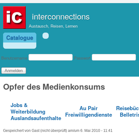
Direkt zum Inhalt
interconnections
Austausch, Reisen, Lernen
Catalogue
Benutzeranmeldung
Benutzername
Passwort
Opfer des Medienkonsums
Jobs &
Au Pair
Reisebüc
Weiterbildung
Freiwilligendienste
Belletri
Auslandsaufenthalte
Gespeichert von
Gast (nicht überprüft)
am/um
6. Mai 2010 - 11:41