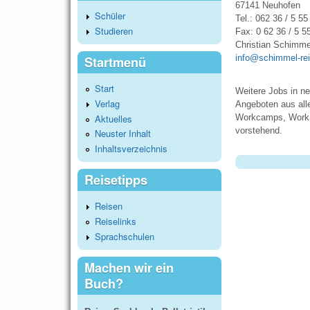
67141 Neuhofen
Schüler
Tel.: 062 36 / 5 55
Studieren
Fax: 0 62 36 / 5 5
Christian Schimme
info@schimmel-re
Startmenü
Start
Weitere Jobs in n
Verlag
Angeboten aus alle
Aktuelles
Workcamps, Work &
vorstehend.
Neuster Inhalt
Inhaltsverzeichnis
Reisetipps
Reisen
Reiselinks
Sprachschulen
Machen wir ein
Buch?