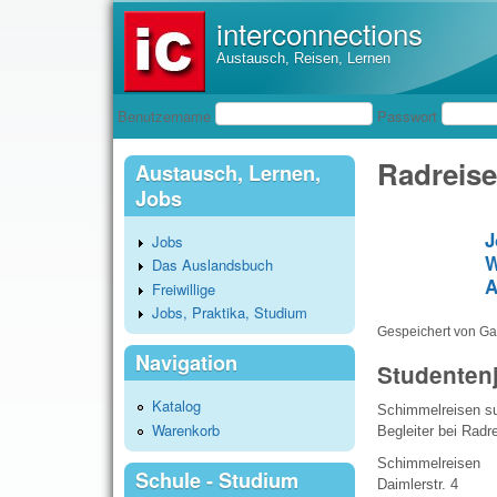
interconnections
Austausch, Reisen, Lernen
Benutzeranmeldung
Benutzername
Passwort
Radreise
Austausch, Lernen,
Jobs
J
Jobs
W
Das Auslandsbuch
A
Freiwillige
Jobs, Praktika, Studium
Gespeichert von
Gas
Navigation
Studenten
Katalog
Schimmelreisen suc
Warenkorb
Begleiter bei Radr
Schimmelreisen
Schule - Studium
Daimlerstr. 4