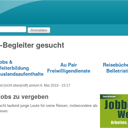
Direkt zum Inhalt
-Begleiter gesucht
obs &
Au Pair
Reisebüch
eiterbildung
Freiwilligendienste
Belletrist
uslandsaufenthalte
t (nicht überprüft)
am/um
6. Mai 2010 - 15:17
jobs zu vergeben
ht laufend junge Leute für seine Reisen, insbesondere als
eisen.