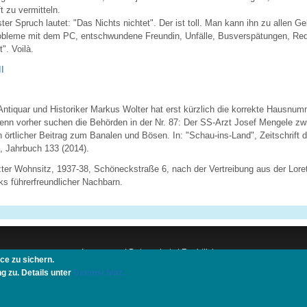
t zu vermitteln.
er Spruch lautet: "Das Nichts nichtet" . Der ist toll. Man kann ihn zu allen G
obleme mit dem PC, entschwundene Freundin, Unfälle, Busverspätungen, R
". Voilà.
II
 Antiquar und Historiker Markus Wolter hat erst kürzlich die korrekte Hausnu
enn vorher suchen die Behörden in der Nr. 87: Der SS-Arzt Josef Mengele zw
 örtlicher Beitrag zum Banalen und Bösen. In: "Schau-ins-Land", Zeitschrift 
, Jahrbuch 133 (2014).
zter Wohnsitz, 1937-38, Schöneckstraße 6, nach der Vertreibung aus der Lore
s führerfreundlicher Nachbarn.
Impressum
|
Datenschutz
|
Rechtliches
ce zu sichern.
schuljahr.de
|
Down-Under.org
|
Elderpair.com
|
Interconnections-Verlag.de
g zu. Details unter
Datenschutz.
|
Reisetops.com
|
Schenken.net
|
Rache ist süß