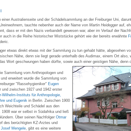
II
 einer Australienseite und der Schädelsammlung an der Freiburger Uni, darun
 Ureinwohnern, tauchte nebenher auch der Name von
Martin Heidegger
auf, eh
nt, dass er mit den Nazis verbandelt gewesen war, aber im Verlauf der Nach
er auch in die Reihe historischer Miststücke gehört wie der bereits erwähnte
F
deric.
gger etwas direkt etwas mit der Sammlung zu tun gehabt hätte, abgesehen vo
sischen Nähe, denn sie liegt gerade unterhalb des Audimax, einem Ort also, 
das Wort geschwungen haben dürfte, sowie auch einer geistigen Nähe, denn d
die Sammlung vom Anthropologen und
t und erweitert wurde die Sammlung von
reiburger "Rassehygieniker"
Eugen
r und zwischen 1927 und 1942 erster
-Wilhelm-Instituts für Anthropologie,
hre und Eugenik
in Berlin. Zwischen 1900
ich Weichteile und Schädel aus den
 1908 war er selbst in Südafrika und ließ
lündern. Über seinen Nachfolger
Otmar
ef des berüchtigten KZ-Arztes und
"
Josef Mengele
, gibt es eine weitere