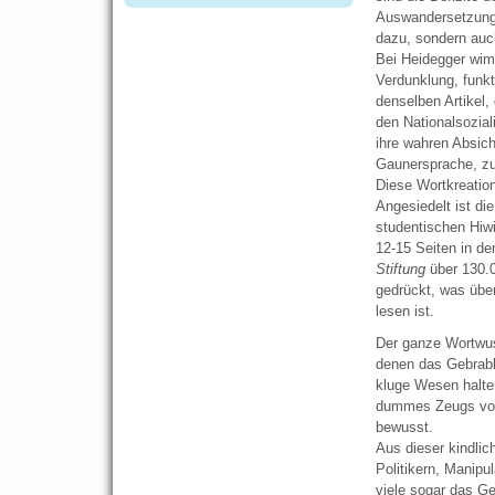
Auswandersetzung m
dazu, sondern auc
Bei Heidegger wim
Verdunklung, funkt
denselben Artikel,
den Nationalsozial
ihre wahren Absich
Gaunersprache, zu
Diese Wortkreation
Angesiedelt ist di
studentischen Hiwi
12-15 Seiten in d
Stiftung
über 130.0
gedrückt, was über
lesen ist.
Der ganze Wortwust
denen das Gebrabb
kluge Wesen halte
dummes Zeugs von 
bewusst.
Aus dieser kindlic
Politikern, Manipu
viele sogar das Ge