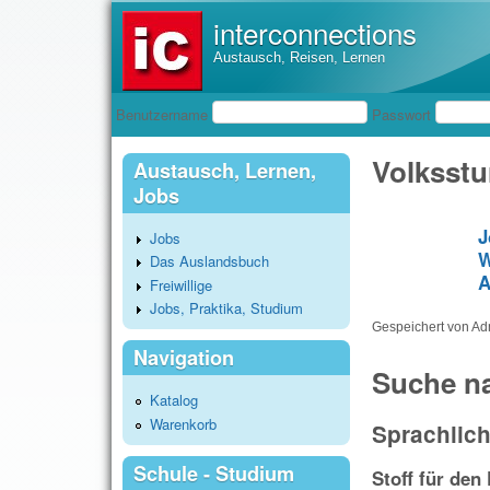
interconnections
Austausch, Reisen, Lernen
Benutzeranmeldung
Benutzername
Passwort
Volksst
Austausch, Lernen,
Jobs
J
Jobs
W
Das Auslandsbuch
A
Freiwillige
Jobs, Praktika, Studium
Gespeichert von
Ad
Navigation
Suche n
Katalog
Warenkorb
Sprachlich
Schule - Studium
Stoff für den