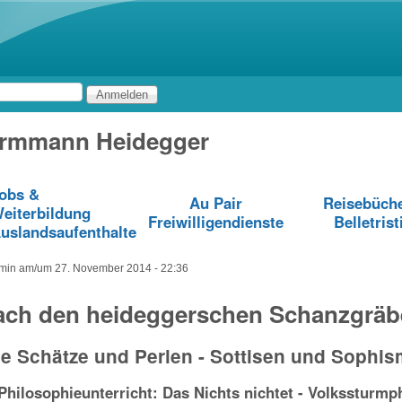
Direkt zum Inhalt
urmmann Heidegger
obs &
Au Pair
Reisebüch
eiterbildung
Freiwilligendienste
Belletrist
uslandsaufenthalte
min
am/um
27. November 2014 - 22:36
ach den heideggerschen Schanzgrä
e Schätze und Perlen - Sottisen und Sophi
 Philosophieunterricht: Das Nichts nichtet - Volkssturmp