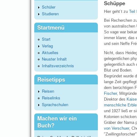
Schüppe
Schüler
Hier geht´t zu
Teil 
Studieren
Bei Recherchen zu
Startmenü
von australischen
So vage war bekan
immer klarer, das 
Start
und sein Neffe Fré
Verlag
Aktuelles
Nicht, dass Heide
Neuster Inhalt
gelegentlichen phy
gelegentlich auch 
Inhaltsverzeichnis
Blut und Boden.
Begründet wurde 
Reisetipps
lange Zeit gepfleg
dem berüchtigen F
Reisen
Fischer,
Mitgründe
Reiselinks
Direktor des
Kaiser
Sprachschulen
menschliche Erble
und 1927 ließ er s
Machen wir ein
Kolonien schicken.
Gräber der Nama p
Buch?
von Verschuer
, Ch
"Zwillingsforscher