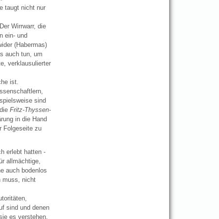
 taugt nicht nur
 Der Wirrwarr, die
n ein- und
 wider (Habermas)
as auch tun, um
e, verklausulierter
he ist.
issenschaftlern,
spielsweise sind
die
Fritz-Thyssen-
rung in die Hand
r Folgeseite zu
h erlebt hatten -
r allmächtige,
ne auch bodenlos
n muss, nicht
toritäten,
uf sind und denen
sie es verstehen,