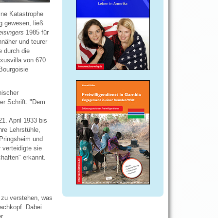
eine Katastrophe
g gewesen, ließ
eisingers
1985 für
nnäher und teurer
 durch die
xusvilla von 670
Bourgoisie
hischer
her Schrift: "Dem
1. April 1933 bis
re Lehrstühle,
 Pringsheim und
verteidigte sie
haften" erkannt.
m zu verstehen, was
wachkopf. Dabei
er