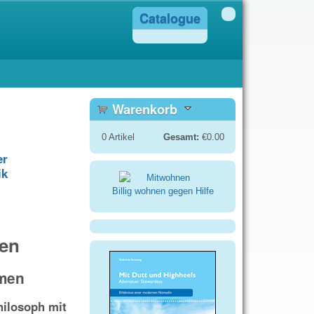
Catalogue
Warenkorb
0
Artikel
Gesamt:
€0.00
er
ik
Billig wohnen gegen Hilfe
ben
smen
hilosoph mit