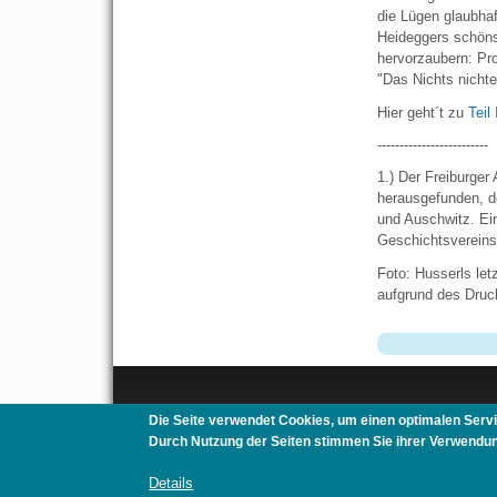
die Lügen glaubhaf
Heideggers schönst
hervorzaubern: Pr
"Das Nichts nichtet
Hier geht´t zu
Teil 
-------------------------
1.) Der Freiburger
herausgefunden, d
und Auschwitz. Ein
Geschichtsvereins
Foto: Husserls let
aufgrund des Druck
Die Seite verwendet Cookies, um einen optimalen Servi
Mitwohnen.org
|
Mitreisen.org
|
Au-Pair-Box.com
|
Gast
Durch Nutzung der Seiten stimmen Sie ihrer Verwendun
Details