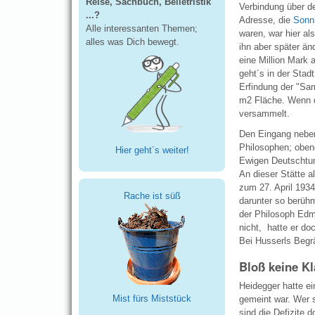
Reise, Sachbuch, Belletristik
Verbindung über de
...?
Adresse, die
Sonn
Alle interessanten Themen;
waren, war hier a
alles was Dich bewegt.
ihn aber später ä
eine Million Mark 
geht´s in der Stad
Erfindung der "Sa
m2 Fläche. Wenn da
versammelt.
Den Eingang neben
Philosophen; obend
Hier geht´s weiter!
Ewigen Deutschtum
An dieser Stätte a
zum 27. April 1934
Rache ist süß
darunter so berühm
der Philosoph Edm
nicht, hatte er do
Bei Husserls Begr
Bloß keine Kl
Heidegger hatte ei
Mist fürs Miststück
gemeint war. Wer s
sind die Defizite 