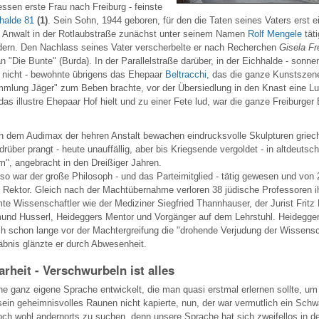
ssen erste Frau nach Freiburg - feinste
halde 81
(1)
. Sein Sohn, 1944 geboren, für den die Taten seines Vaters erst 
ls Anwalt in der Rotlaubstraße zunächst unter seinem Namen
Rolf Mengele
täti
ndern. Den Nachlass seines Vater verscherbelte er nach Recherchen
Gisela Fr
an "Die Bunte" (Burda). In der Parallelstraße darüber, in der Eichhalde - sonne
t nicht - bewohnte übrigens das Ehepaar
Beltracchi,
das die ganze Kunstszene
mmlung Jäger" zum Beben brachte, vor der Übersiedlung in den Knast eine Lu
s illustre Ehepaar Hof hielt und zu einer Fete lud, war die ganze Freiburger 
 dem Audimax der hehren Anstalt bewachen eindrucksvolle Skulpturen griec
rüber prangt - heute unauffällig, aber bis Kriegsende vergoldet - in altdeutsc
", angebracht in den Dreißiger Jahren.
lso war der große Philosoph - und das Parteimitglied - tätig gewesen und von 2
 Rektor. Gleich nach der Machtübernahme verloren 38 jüdische Professoren ih
te Wissenschaftler wie der Mediziner Siegfried Thannhauser, der Jurist Fritz
und Husserl, Heideggers Mentor und Vorgänger auf dem Lehrstuhl. Heidegger 
ch schon lange vor der Machtergreifung die "drohende Verjudung der Wissensc
äbnis glänzte er durch Abwesenheit.
arheit - Verschwurbeln ist alles
ne ganz eigene Sprache entwickelt, die man quasi erstmal erlernen sollte, u
ein geheimnisvolles Raunen nicht kapierte, nun, der war vermutlich ein Sch
doch wohl andernorts zu suchen, denn unsere Sprache hat sich zweifellos in d