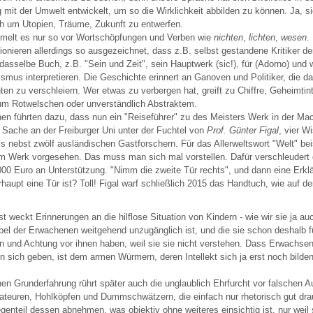
it der Umwelt entwickelt, um so die Wirklichkeit abbilden zu können. Ja, sie
h um Utopien, Träume, Zukunft zu entwerfen.
melt es nur so vor Wortschöpfungen und Verben wie
nichten
,
lichten
,
wesen
.
ionieren allerdings so ausgezeichnet, dass z.B. selbst gestandene Kritiker de
 dasselbe Buch, z.B. "Sein und Zeit", sein Hauptwerk (sic!), für (Adorno) und
ismus interpretieren. Die Geschichte erinnert an Ganoven und Politiker, die d
ten zu verschleiern. Wer etwas zu verbergen hat, greift zu Chiffre, Geheimtint
m Rotwelschen oder unverständlich Abstraktem.
en führten dazu, dass nun ein "Reiseführer" zu des Meisters Werk in der Mac
e Sache an der Freiburger Uni unter der Fuchtel von
Prof. Günter Figal
, vier W
s nebst zwölf ausländischen Gastforschern. Für das Allerweltswort "Welt" bei
em Werk vorgesehen. Das muss man sich mal vorstellen. Dafür verschleudert 
00 Euro an Unterstützung. "Nimm die zweite Tür rechts", und dann eine Erklä
haupt eine Tür ist? Toll! Figal warf schließlich 2015 das Handtuch, wie auf de
 weckt Erinnerungen an die hilflose Situation von Kindern - wie wir sie ja auc
el der Erwachenen weitgehend unzugänglich ist, und die sie schon deshalb fü
n und Achtung vor ihnen haben, weil sie sie nicht verstehen. Dass Erwachse
sich geben, ist dem armen Würmern, deren Intellekt sich ja erst noch bilde
hen Grunderfahrung rührt später auch die unglaublich Ehrfurcht vor falschen Au
lateuren, Hohlköpfen und Dummschwätzern, die einfach nur rhetorisch gut dra
genteil dessen abnehmen, was objektiv ohne weiteres einsichtig ist, nur weil 