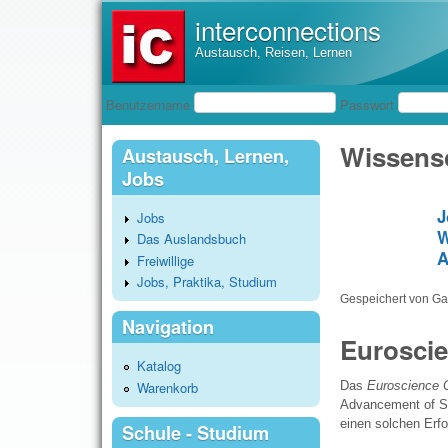
interconnections
Austausch, Reisen, Lernen
Benutzeranmeldung
Benutzername
Passwort
Wissensch
Austausch, Lernen,
Jobs
J
Jobs
W
Das Auslandsbuch
A
Freiwillige
Jobs, Praktika, Studium
Gespeichert von
Gas
Navigation
Eurosci
Katalog
Warenkorb
Das
Euroscience 
Advancement of Sci
einen solchen Erfo
Schule - Studium