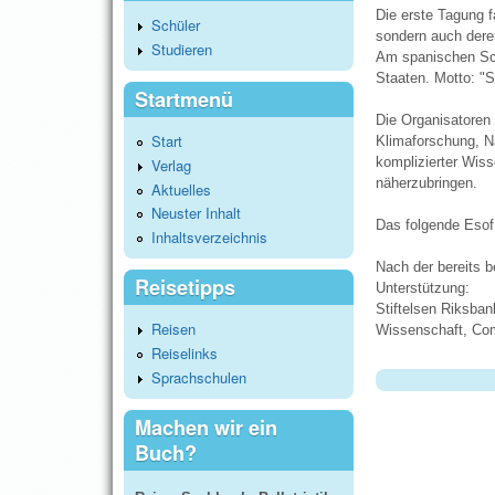
Die erste Tagung 
Schüler
sondern auch dere
Studieren
Am spanischen Sch
Staaten. Motto: "S
Startmenü
Die Organisatoren
Start
Klimaforschung, N
komplizierter Wis
Verlag
näherzubringen.
Aktuelles
Neuster Inhalt
Das folgende Esof 
Inhaltsverzeichnis
Nach der bereits b
Reisetipps
Unterstützung:
Stiftelsen Riksban
Reisen
Wissenschaft, Comp
Reiselinks
Sprachschulen
Machen wir ein
Buch?