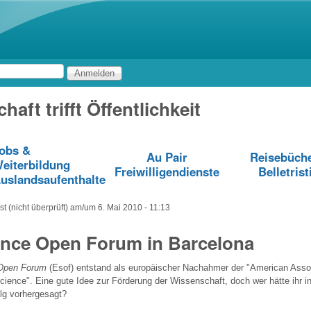
Direkt zum Inhalt
aft trifft Öffentlichkeit
obs &
Au Pair
Reisebüch
eiterbildung
Freiwilligendienste
Belletrist
uslandsaufenthalte
t (nicht überprüft)
am/um
6. Mai 2010 - 11:13
ence Open Forum in Barcelona
Open Forum
(Esof) entstand als europäischer Nachahmer der "American Assoc
ence". Eine gute Idee zur Förderung der Wissenschaft, doch wer hätte ihr in
lg vorhergesagt?