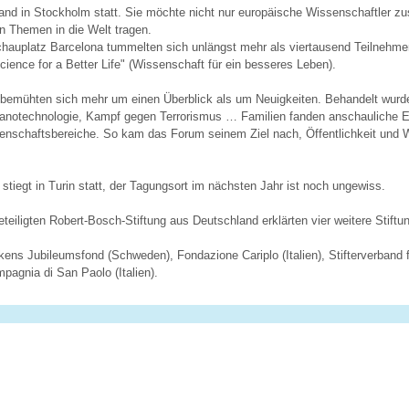
fand in Stockholm statt. Sie möchte nicht nur europäische Wissenschaftler 
n Themen in die Welt tragen.
auplatz Barcelona tummelten sich unlängst mehr als viertausend Teilnehmer
cience for a Better Life" (Wissenschaft für ein besseres Leben).
 bemühten sich mehr um einen Überblick als um Neuigkeiten. Behandelt wur
anotechnologie, Kampf gegen Terrorismus … Familien fanden anschauliche E
senschaftsbereiche. So kam das Forum seinem Ziel nach, Öffentlichkeit und 
stiegt in Turin statt, der Tagungsort im nächsten Jahr ist noch ungewiss.
eteiligten Robert-Bosch-Stiftung aus Deutschland erklärten vier weitere Stiftu
kens Jubileumsfond (Schweden), Fondazione Cariplo (Italien), Stifterverband 
agnia di San Paolo (Italien).