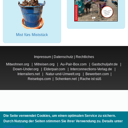
Mist fürs Miststück
Impressum
|
Datenschutz
|
Rechtliches
Mitwohnen.org
|
Mitreisen.org
|
Au-Pair-Box.com
|
Gastschuljahr.de
|
Down-Under.org
|
Elderpair.com
|
Interconnections-Verlag.de
|
Interrailers.net
|
Natur-und-Umwelt.org
|
Bewerben.com
|
Reisetops.com
|
Schenken.net
|
Rache ist süß
Die Seite verwendet Cookies, um einen optimalen Service zu sichern.
Durch Nutzung der Seiten stimmen Sie ihrer Verwendung zu. Details unter
Datenschutz.