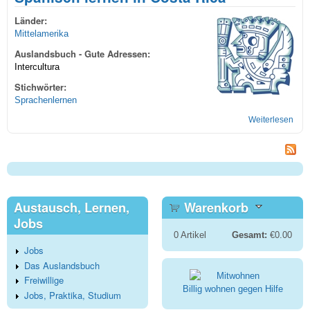
Länder:
Mittelamerika
Auslandsbuch - Gute Adressen:
Intercultura
Stichwörter:
Sprachenlernen
Weiterlesen
übe
Spa
lern
Cos
Ric
Austausch, Lernen,
Warenkorb
Jobs
0
Artikel
Gesamt:
€0.00
Jobs
Das Auslandsbuch
Freiwillige
Billig wohnen gegen Hilfe
Jobs, Praktika, Studium