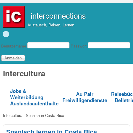
Direkt zum Inhalt
interconnections
Austausch, Reisen, Lernen
Benutzeranmeldung
Benutzername
Passwort
Intercultura
Jobs &
Au Pair
Reisebüc
Weiterbildung
Freiwilligendienste
Belletri
Auslandsaufenthalte
Intercultura - Spanish in Costa Rica
Spanisch lernen in Costa Rica