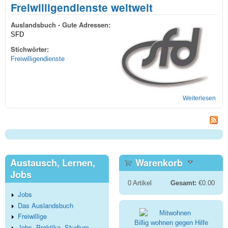
Freiwilligendienste weltweit
Auslandsbuch - Gute Adressen:
SFD
Stichwörter:
Freiwilligendienste
Weiterlesen
übe
Frei
welt
Austausch, Lernen,
Warenkorb
Jobs
0
Artikel
Gesamt:
€0.00
Jobs
Das Auslandsbuch
Freiwillige
Billig wohnen gegen Hilfe
Jobs, Praktika, Studium