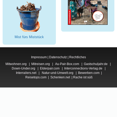
Mist fürs Miststück
Impressum
|
Datenschutz
|
Rechtliches
Mitwohnen.org
|
Mitreisen.org
|
Au-Pair-Box.com
|
Gastschuljahr.de
|
Down-Under.org
|
Elderpair.com
|
Interconnections-Verlag.de
|
Interrailers.net
|
Natur-und-Umwelt.org
|
Bewerben.com
|
Reisetops.com
|
Schenken.net
|
Rache ist süß