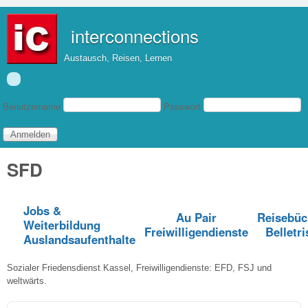
Direkt zum Inhalt
interconnections
Austausch, Reisen, Lernen
Benutzeranmeldung
Benutzername
Passwort
SFD
Jobs &
Au Pair
Reisebüc
Weiterbildung
Freiwilligendienste
Belletri
Auslandsaufenthalte
Sozialer Friedensdienst Kassel, Freiwilligendienste: EFD, FSJ und
weltwärts.