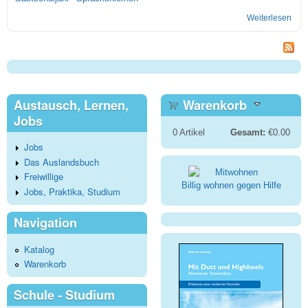
Weiterlesen
über
und
High
Austausch, Lernen,
Warenkorb
Jobs
0
Artikel
Gesamt:
€0.00
Jobs
Das Auslandsbuch
Freiwillige
Billig wohnen gegen Hilfe
Jobs, Praktika, Studium
Navigation
Katalog
Warenkorb
Schule - Studium