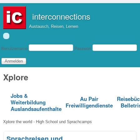
Direkt zum Inhalt
interconnections
Austausch, Reisen, Lernen
Benutzeranmeldung
Benutzername
Passwort
Xplore
Jobs &
Au Pair
Reisebüc
Weiterbildung
Freiwilligendienste
Belletri
Auslandsaufenthalte
Xplore the world - High School und Sprachcamps
Sprachreisen und