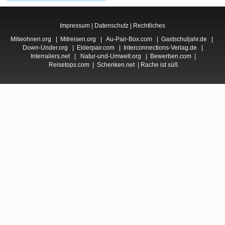
Impressum
|
Datenschutz
|
Rechtliches
Mitwohnen.org
|
Mitreisen.org
|
Au-Pair-Box.com
|
Gastschuljahr.de
|
Down-Under.org
|
Elderpair.com
|
Interconnections-Verlag.de
|
Interrailers.net
|
Natur-und-Umwelt.org
|
Bewerben.com
|
Reisetops.com
|
Schenken.net
|
Rache ist süß