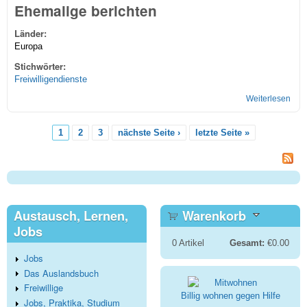
Ehemalige berichten
Länder:
Europa
Stichwörter:
Freiwilligendienste
Weiterlesen
übe
Frei
in E
1
2
3
nächste Seite ›
letzte Seite »
Seiten
Austausch, Lernen,
Warenkorb
Jobs
0
Artikel
Gesamt:
€0.00
Jobs
Das Auslandsbuch
Freiwillige
Billig wohnen gegen Hilfe
Jobs, Praktika, Studium