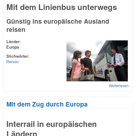
Mit dem Linienbus unterwegs
Günstig ins europäische Ausland
reisen
Länder:
Europa
Stichwörter:
Reisen
Weiterlesen
über
Lini
unt
Mit dem Zug durch Europa
Interrail in europäischen
Ländern