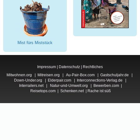
Mist fürs Miststück
Impressum
|
Datenschutz
|
Rechtliches
Mitwohnen.org
|
Mitreisen.org
|
Au-Pair-Box.com
|
Gastschuljahr.de
|
Down-Under.org
|
Elderpair.com
|
Interconnections-Verlag.de
|
Interrailers.net
|
Natur-und-Umwelt.org
|
Bewerben.com
|
Reisetops.com
|
Schenken.net
|
Rache ist süß