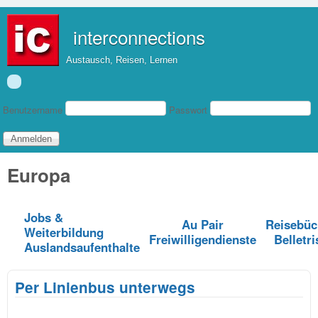
Direkt zum Inhalt
interconnections
Austausch, Reisen, Lernen
Benutzeranmeldung
Benutzername
Passwort
Europa
Jobs &
Au Pair
Reisebüc
Weiterbildung
Freiwilligendienste
Belletri
Auslandsaufenthalte
Per Linienbus unterwegs