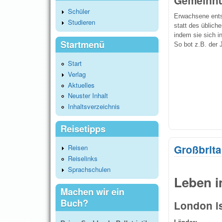
Gemeinnü
Schüler
Erwachsene entsc
Studieren
statt des üblich
indem sie sich i
Startmenü
So bot z.B. der
Start
Verlag
Aktuelles
Neuster Inhalt
Inhaltsverzeichnis
Reisetipps
Großbrit
Reisen
Reiselinks
Sprachschulen
Leben i
Machen wir ein
Buch?
London is
Länder: