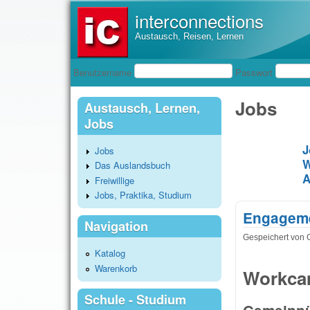
interconnections
Austausch, Reisen, Lernen
Benutzeranmeldung
Benutzername
Passwort
Jobs
Austausch, Lernen,
Jobs
J
Jobs
W
Das Auslandsbuch
A
Freiwillige
Jobs, Praktika, Studium
Engageme
Navigation
Gespeichert von
Katalog
Warenkorb
Workcam
Schule - Studium