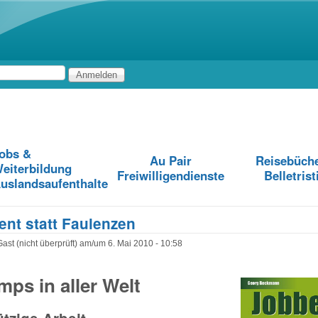
Direkt zum Inhalt
obs &
Au Pair
Reisebüch
eiterbildung
Freiwilligendienste
Belletrist
uslandsaufenthalte
nt statt Faulenzen
Gast (nicht überprüft)
am/um
6. Mai 2010 - 10:58
ps in aller Welt