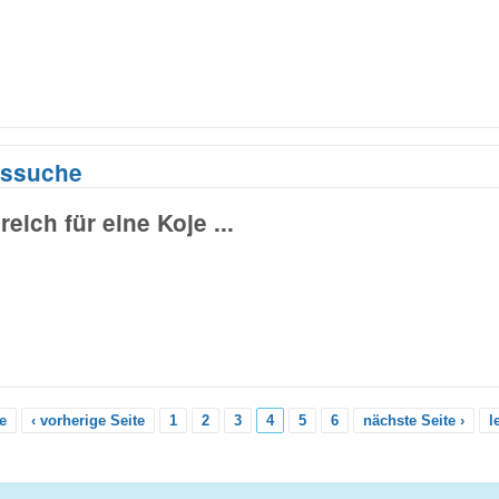
ssuche
eich für eine Koje ...
te
‹ vorherige Seite
1
2
3
4
5
6
nächste Seite ›
l