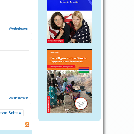
Weiterlesen
über Großbritanniens Hauptstadt
Weiterlesen
über Wohnungssuche
etzte Seite »