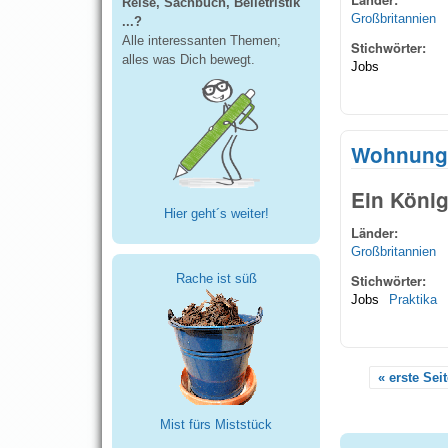
Reise, Sachbuch, Belletristik
Großbritannien
...?
Alle interessanten Themen;
Stichwörter:
alles was Dich bewegt.
Jobs
Wohnung
Ein Königr
Hier geht´s weiter!
Länder:
Großbritannien
Rache ist süß
Stichwörter:
Jobs
Praktika
« erste Sei
Seiten
Mist fürs Miststück