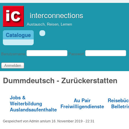
Direkt zum Inhalt
interconnections
Austausch, Reisen, Lernen
Catalogue
Benutzeranmeldung
Benutzername
Passwort
Dummdeutsch - Zurückerstatten
Jobs &
Au Pair
Reisebüc
Weiterbildung
Freiwilligendienste
Belletri
Auslandsaufenthalte
Gespeichert von
Admin
am/um
16. November 2019 - 22:31