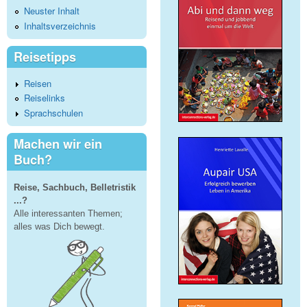
Neuster Inhalt
Inhaltsverzeichnis
Reisetipps
Reisen
Reiselinks
Sprachschulen
Machen wir ein
Buch?
Reise, Sachbuch, Belletristik
...?
Alle interessanten Themen;
alles was Dich bewegt.