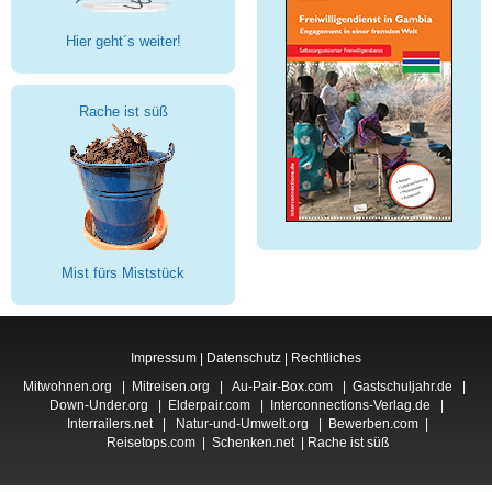
Hier geht´s weiter!
Rache ist süß
Mist fürs Miststück
Impressum
|
Datenschutz
|
Rechtliches
Mitwohnen.org
|
Mitreisen.org
|
Au-Pair-Box.com
|
Gastschuljahr.de
|
Down-Under.org
|
Elderpair.com
|
Interconnections-Verlag.de
|
Interrailers.net
|
Natur-und-Umwelt.org
|
Bewerben.com
|
Reisetops.com
|
Schenken.net
|
Rache ist süß