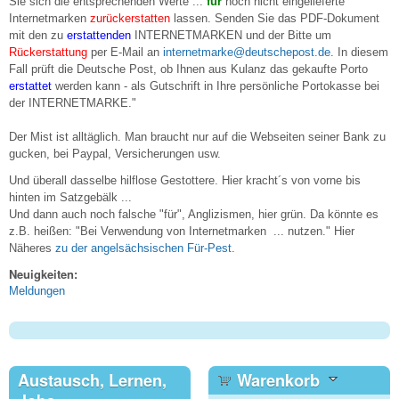
Sie sich die entsprechenden Werte ...
für
noch nicht eingelieferte
Internetmarken
zurückerstatten
lassen. Senden Sie das PDF-Dokument
mit den zu
erstattenden
INTERNETMARKEN und der Bitte um
Rückerstattung
per E-Mail an
internetmarke@deutschepost.de
. In diesem
Fall prüft die Deutsche Post, ob Ihnen aus Kulanz das gekaufte Porto
erstattet
werden kann - als Gutschrift in Ihre persönliche Portokasse bei
der INTERNETMARKE."
Der Mist ist alltäglich. Man braucht nur auf die Webseiten seiner Bank zu
gucken, bei Paypal, Versicherungen usw.
Und überall dasselbe hilflose Gestottere. Hier kracht´s von vorne bis
hinten im Satzgebälk ...
Und dann auch noch falsche "für", Anglizismen, hier grün. Da könnte es
z.B. heißen: "Bei Verwendung von Internetmarken ... nutzen." Hier
Näheres
zu der angelsächsischen Für-Pest
.
Neuigkeiten:
Meldungen
Austausch, Lernen,
Warenkorb