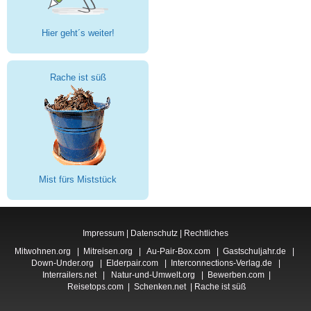
Hier geht´s weiter!
Rache ist süß
Mist fürs Miststück
Impressum
|
Datenschutz
|
Rechtliches
Mitwohnen.org
|
Mitreisen.org
|
Au-Pair-Box.com
|
Gastschuljahr.de
|
Down-Under.org
|
Elderpair.com
|
Interconnections-Verlag.de
|
Interrailers.net
|
Natur-und-Umwelt.org
|
Bewerben.com
|
Reisetops.com
|
Schenken.net
|
Rache ist süß