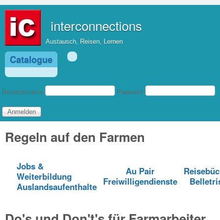
Direkt zum Inhalt
interconnections
Austausch, Reisen, Lernen
Catalogue
Benutzeranmeldung
Benutzername
Passwort
Regeln auf den Farmen
Jobs &
Au Pair
Reisebüc
Weiterbildung
Freiwilligendienste
Belletri
Auslandsaufenthalte
Do's und Don't's für Farmarbeiter