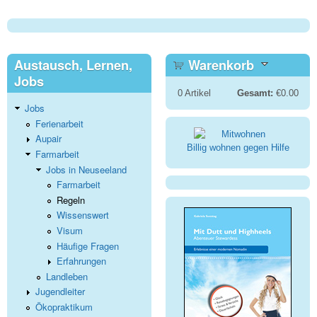
Austausch, Lernen,
Warenkorb
Jobs
0
Artikel
Gesamt:
€0.00
Jobs
Ferienarbeit
Aupair
Billig wohnen gegen Hilfe
Farmarbeit
Jobs in Neuseeland
Farmarbeit
Regeln
Wissenswert
Visum
Häufige Fragen
Erfahrungen
Landleben
Jugendleiter
Ökopraktikum