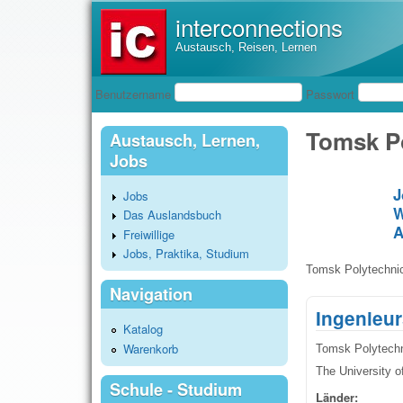
interconnections
Austausch, Reisen, Lernen
Benutzeranmeldung
Benutzername
Passwort
Tomsk P
Austausch, Lernen,
Jobs
J
Jobs
W
Das Auslandsbuch
A
Freiwillige
Jobs, Praktika, Studium
Tomsk Polytechnic
Navigation
Ingenieu
Katalog
Warenkorb
Tomsk Polytechn
The University 
Schule - Studium
Länder: