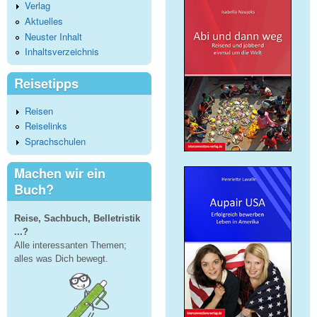
Verlag
Aktuelles
Neuster Inhalt
Inhaltsverzeichnis
Reisetipps
Reisen
Reiselinks
Sprachschulen
Machen wir ein
Buch?
Reise, Sachbuch, Belletristik
...?
Alle interessanten Themen;
alles was Dich bewegt.