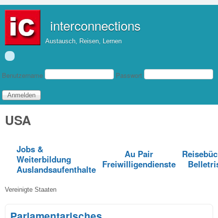
Direkt zum Inhalt
interconnections
Austausch, Reisen, Lernen
Benutzeranmeldung
Benutzername
Passwort
USA
Jobs &
Au Pair
Reisebüc
Weiterbildung
Freiwilligendienste
Belletri
Auslandsaufenthalte
Vereinigte Staaten
Parlamentarisches