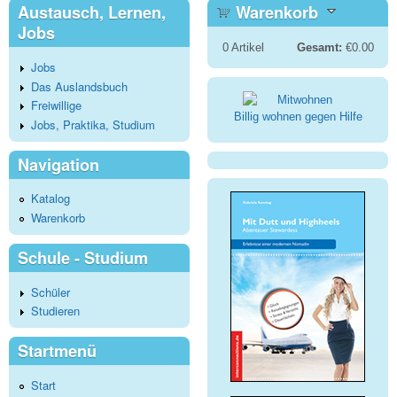
Austausch, Lernen,
Warenkorb
Jobs
0
Artikel
Gesamt:
€0.00
Jobs
Das Auslandsbuch
Freiwillige
Billig wohnen gegen Hilfe
Jobs, Praktika, Studium
Navigation
Katalog
Warenkorb
Schule - Studium
Schüler
Studieren
Startmenü
Start