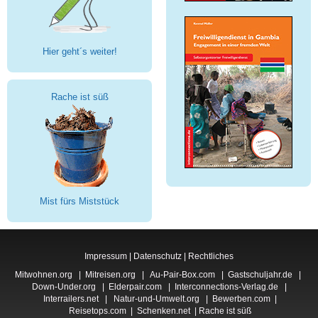
Hier geht´s weiter!
Rache ist süß
Mist fürs Miststück
Impressum
|
Datenschutz
|
Rechtliches
Mitwohnen.org
|
Mitreisen.org
|
Au-Pair-Box.com
|
Gastschuljahr.de
|
Down-Under.org
|
Elderpair.com
|
Interconnections-Verlag.de
|
Interrailers.net
|
Natur-und-Umwelt.org
|
Bewerben.com
|
Reisetops.com
|
Schenken.net
|
Rache ist süß