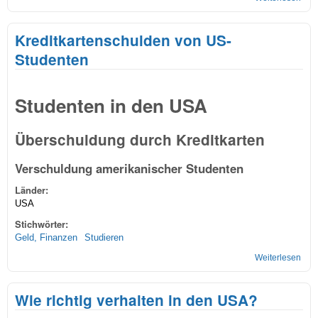
Parl
Pat
Kreditkartenschulden von US-
in d
Staa
Studenten
Studenten in den USA
Überschuldung durch Kreditkarten
Verschuldung amerikanischer Studenten
Länder:
USA
Stichwörter:
Geld, Finanzen
Studieren
Weiterlesen
übe
Kred
von
Wie richtig verhalten in den USA?