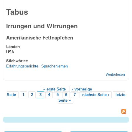
Tabus
Irrungen und Wirrungen
Amerikanische Fettnäpfchen
Länder:
USA
Stichwörter:
Erfahrungsberichte
Sprachenlernen
Weiterlesen
übe
richt
verh
« erste Seite
‹ vorherige
in d
Seiten
Seite
1
2
3
4
5
6
7
nächste Seite ›
letzte
USA
Seite »