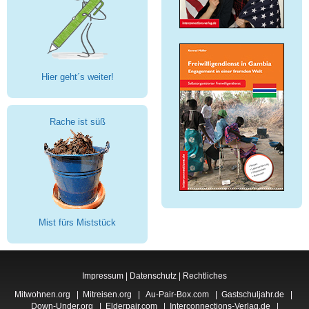
Hier geht´s weiter!
Rache ist süß
Mist fürs Miststück
Impressum
|
Datenschutz
|
Rechtliches
Mitwohnen.org
|
Mitreisen.org
|
Au-Pair-Box.com
|
Gastschuljahr.de
|
Down-Under.org
|
Elderpair.com
|
Interconnections-Verlag.de
|