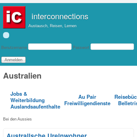
Direkt zum Inhalt
interconnections
Austausch, Reisen, Lernen
Benutzeranmeldung
Benutzername
Passwort
Australien
Jobs &
Au Pair
Reisebüc
Weiterbildung
Freiwilligendienste
Belletri
Auslandsaufenthalte
Bei den Aussies
Australische Ureinwohner