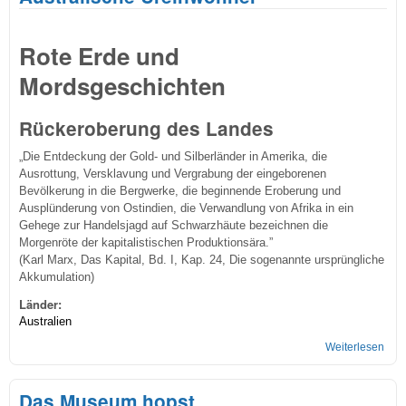
Rote Erde und
Mordsgeschichten
Rückeroberung des Landes
„Die Entdeckung der Gold- und Silberländer in Amerika, die
Ausrottung, Versklavung und Vergrabung der eingeborenen
Bevölkerung in die Bergwerke, die beginnende Eroberung und
Ausplünderung von Ostindien, die Verwandlung von Afrika in ein
Gehege zur Handelsjagd auf Schwarzhäute bezeichnen die
Morgenröte der kapitalistischen Produktionsära.”
(Karl Marx, Das Kapital, Bd. I, Kap. 24, Die sogenannte ursprüngliche
Akkumulation)
Länder:
Australien
Weiterlesen
übe
Aust
Ure
Das Museum hopst