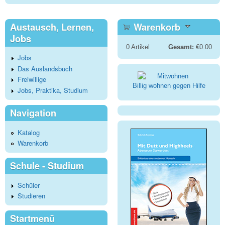
Austausch, Lernen,
Warenkorb
Jobs
0
Artikel
Gesamt:
€0.00
Jobs
Das Auslandsbuch
Freiwillige
Billig wohnen gegen Hilfe
Jobs, Praktika, Studium
Navigation
Katalog
Warenkorb
Schule - Studium
Schüler
Studieren
Startmenü