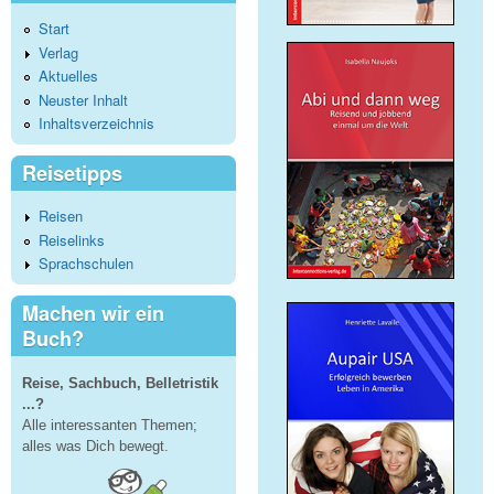
Start
Verlag
Aktuelles
Neuster Inhalt
Inhaltsverzeichnis
Reisetipps
Reisen
Reiselinks
Sprachschulen
Machen wir ein
Buch?
Reise, Sachbuch, Belletristik
...?
Alle interessanten Themen;
alles was Dich bewegt.