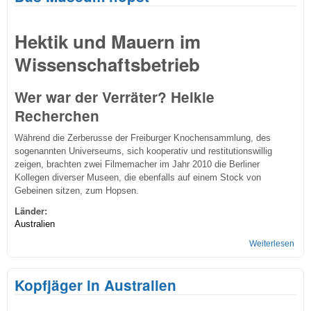
Hektik und Mauern im
Wissenschaftsbetrieb
Wer war der Verräter? Heikle
Recherchen
Während die Zerberusse der Freiburger Knochensammlung, des
sogenannten Universeums, sich kooperativ und restitutionswillig
zeigen, brachten zwei Filmemacher im Jahr 2010 die Berliner
Kollegen diverser Museen, die ebenfalls auf einem Stock von
Gebeinen sitzen, zum Hopsen.
Länder:
Australien
Weiterlesen
übe
Das
Mus
Kopfjäger in Australien
hops