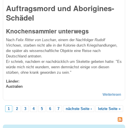
Auftragsmord und Aborigines-
Schädel
Knochensammler unterwegs
Nach
Felix Ritter von Luschan
, einem der Nachfolger
Rudolf
Virchows
, starben nicht alle in der Kolonie durch Kriegshandlungen,
die später als wissenschaftliche Objekte eine Reise nach
Deutschland antraten.
Er schrieb, nachdem er nachdrücklich um Skelette gebeten hatte: "Es
würde mich nicht wundern, wenn demnächst einige von diesen
stürben, ohne krank geworden zu sein."
Länder:
Australien
Weiterlesen
übe
Kopf
in
1
2
3
4
5
6
7
nächste Seite ›
letzte Seite »
Aust
Seiten