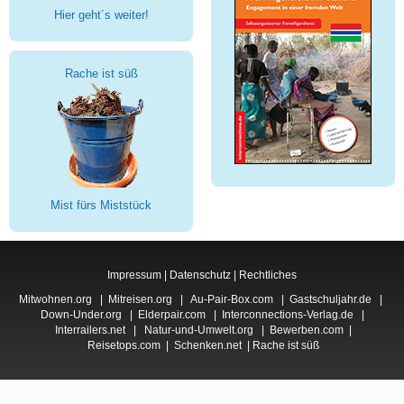
Hier geht´s weiter!
Rache ist süß
Mist fürs Miststück
Impressum
|
Datenschutz
|
Rechtliches
Mitwohnen.org
|
Mitreisen.org
|
Au-Pair-Box.com
|
Gastschuljahr.de
|
Down-Under.org
|
Elderpair.com
|
Interconnections-Verlag.de
|
Interrailers.net
|
Natur-und-Umwelt.org
|
Bewerben.com
|
Reisetops.com
|
Schenken.net
|
Rache ist süß