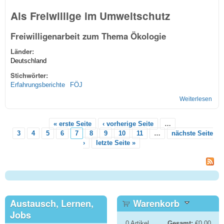
Als Freiwillige im Umweltschutz
Freiwilligenarbeit zum Thema Ökologie
Länder:
Deutschland
Stichwörter:
Erfahrungsberichte
FÖJ
Weiterlesen
über
im
öko
« erste Seite
‹ vorherige Seite
…
Bere
Seiten
3
4
5
6
7
8
9
10
11
…
nächste Seite
›
letzte Seite »
Austausch, Lernen,
Warenkorb
Jobs
0
Artikel
Gesamt:
€0.00