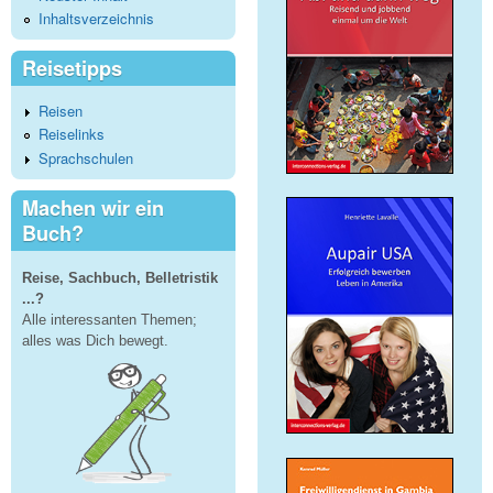
Inhaltsverzeichnis
Reisetipps
Reisen
Reiselinks
Sprachschulen
Machen wir ein
Buch?
Reise, Sachbuch, Belletristik
...?
Alle interessanten Themen;
alles was Dich bewegt.