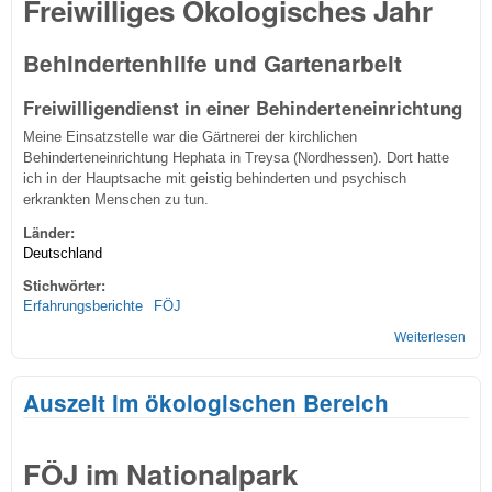
Freiwilliges Ökologisches Jahr
Behindertenhilfe und Gartenarbeit
Freiwilligendienst in einer Behinderteneinrichtung
Meine Einsatzstelle war die Gärtnerei der kirchlichen
Behinderteneinrichtung Hephata in Treysa (Nordhessen). Dort hatte
ich in der Hauptsache mit geistig behinderten und psychisch
erkrankten Menschen zu tun.
Länder:
Deutschland
Stichwörter:
Erfahrungsberichte
FÖJ
Weiterlesen
übe
in e
Gärt
Auszeit im ökologischen Bereich
FÖJ im Nationalpark