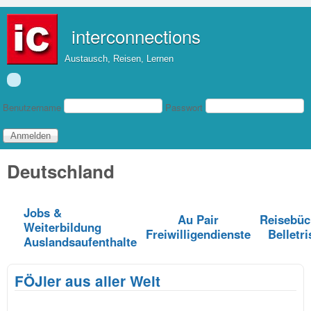
Direkt zum Inhalt
interconnections
Austausch, Reisen, Lernen
Benutzeranmeldung
Benutzername
Passwort
Deutschland
Jobs &
Au Pair
Reisebüc
Weiterbildung
Freiwilligendienste
Belletri
Auslandsaufenthalte
FÖJler aus aller Welt