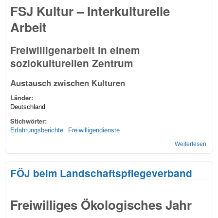
FSJ Kultur – Interkulturelle
Arbeit
Freiwilligenarbeit in einem
soziokulturellen Zentrum
Austausch zwischen Kulturen
Länder:
Deutschland
Stichwörter:
Erfahrungsberichte
Freiwilligendienste
Weiterlesen
über
sozi
Zen
FÖJ beim Landschaftspflegeverband
Freiwilliges Ökologisches Jahr