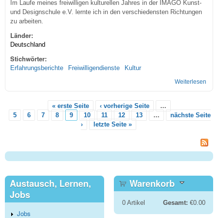
Im Laufe meines freiwilligen kulturellen Jahres in der IMAGO Kunst-
und Designschule e.V. lernte ich in den verschiedensten Richtungen
zu arbeiten.
Länder:
Deutschland
Stichwörter:
Erfahrungsberichte
Freiwilligendienste
Kultur
Weiterlesen
über
Kuns
Des
« erste Seite
‹ vorherige Seite
…
Seiten
5
6
7
8
9
10
11
12
13
…
nächste Seite
›
letzte Seite »
Austausch, Lernen,
Warenkorb
Jobs
0
Artikel
Gesamt:
€0.00
Jobs