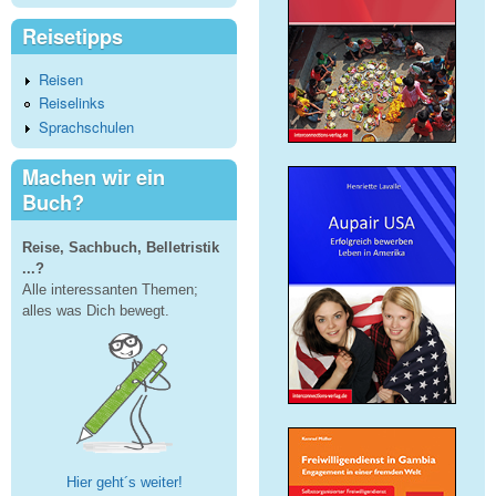
Reisetipps
Reisen
Reiselinks
Sprachschulen
Machen wir ein
Buch?
Reise, Sachbuch, Belletristik
...?
Alle interessanten Themen;
alles was Dich bewegt.
Hier geht´s weiter!