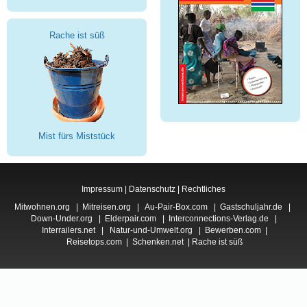
Rache ist süß
Mist fürs Miststück
Impressum
|
Datenschutz
|
Rechtliches
Mitwohnen.org
|
Mitreisen.org
|
Au-Pair-Box.com
|
Gastschuljahr.de
|
Down-Under.org
|
Elderpair.com
|
Interconnections-Verlag.de
|
Interrailers.net
|
Natur-und-Umwelt.org
|
Bewerben.com
|
Reisetops.com
|
Schenken.net
|
Rache ist süß