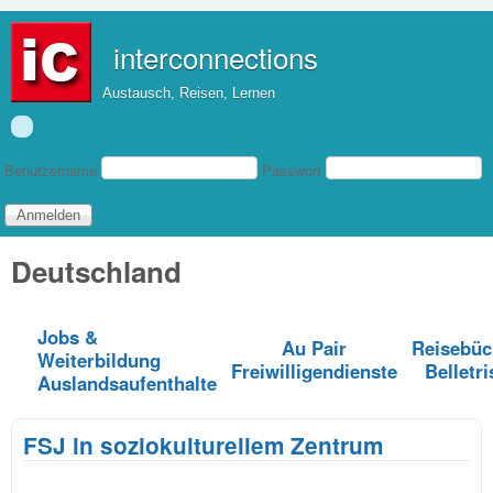
Direkt zum Inhalt
interconnections
Austausch, Reisen, Lernen
Benutzeranmeldung
Benutzername
Passwort
Deutschland
Jobs &
Au Pair
Reisebüc
Weiterbildung
Freiwilligendienste
Belletri
Auslandsaufenthalte
FSJ in soziokulturellem Zentrum