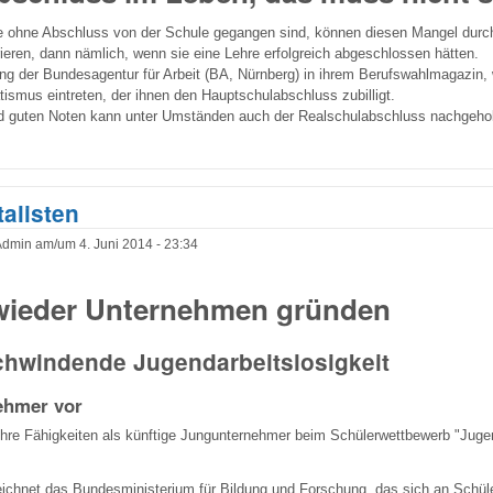
ie ohne Abschluss von der Schule gegangen sind, können diesen Mangel durc
ieren, dann nämlich, wenn sie eine Lehre erfolgreich abgeschlossen hätten.
ng der Bundesagentur für Arbeit (BA, Nürnberg) in ihrem Berufswahlmagazin,
tismus eintreten, der ihnen den Hauptschulabschluss zubilligt.
d guten Noten kann unter Umständen auch der Realschulabschluss nachgehol
alisten
Admin
am/um
4. Juni 2014 - 23:34
wieder Unternehmen gründen
chwindende Jugendarbeitslosigkeit
ehmer vor
ihre Fähigkeiten als künftige Jungunternehmer beim Schülerwettbewerb "Juge
eichnet das Bundesministerium für Bildung und Forschung, das sich an Schül