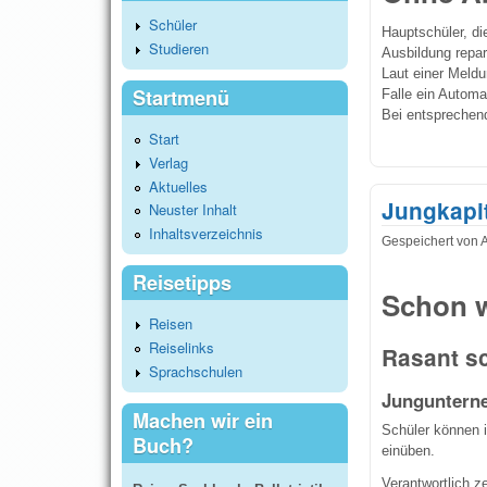
Schüler
Hauptschüler, d
Studieren
Ausbildung repar
Laut einer Meldu
Startmenü
Falle ein Automa
Bei entsprechen
Start
Verlag
Aktuelles
Jungkapit
Neuster Inhalt
Inhaltsverzeichnis
Gespeichert von
Reisetipps
Schon 
Reisen
Reiselinks
Rasant s
Sprachschulen
Junguntern
Machen wir ein
Schüler können 
Buch?
einüben.
Verantwortlich z