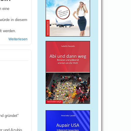
h eine
 würde in diesem
t werden.
Weiterlesen
über Ohne Schulabschluss
nd gründet"
er und Azubis