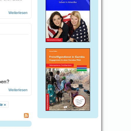
Weiterlesen
über Jungkapitalisten
ben?
Weiterlesen
über Lehre oder studieren
te »