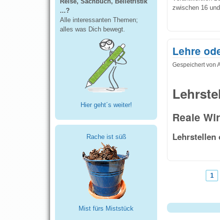
Reise, Sachbuch, Belletristik
zwischen 16 und 
...?
Alle interessanten Themen;
alles was Dich bewegt.
Lehre ode
Gespeichert von
Lehrste
Hier geht´s weiter!
Reale Wir
Lehrstellen
Rache ist süß
1
Seiten
Mist fürs Miststück