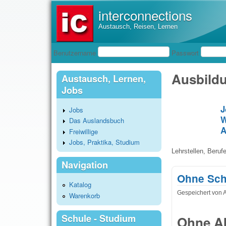
interconnections
Austausch, Reisen, Lernen
Benutzeranmeldung
Benutzername
Passwort
Ausbild
Austausch, Lernen,
Jobs
J
Jobs
W
Das Auslandsbuch
A
Freiwillige
Jobs, Praktika, Studium
Lehrstellen, Beruf
Navigation
Ohne Sch
Katalog
Gespeichert von
Warenkorb
Schule - Studium
Ohne Ab