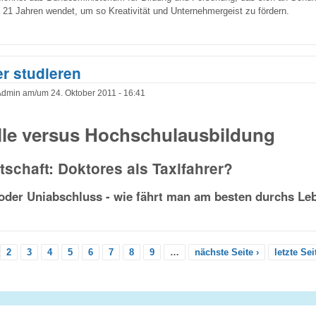
21 Jahren wendet, um so Kreativität und Unternehmergeist zu fördern.
r studieren
Admin
am/um
24. Oktober 2011 - 16:41
lle versus Hochschulausbildung
tschaft: Doktores als Taxifahrer?
 oder Uniabschluss - wie fährt man am besten durchs Le
2
3
4
5
6
7
8
9
…
nächste Seite ›
letzte Sei