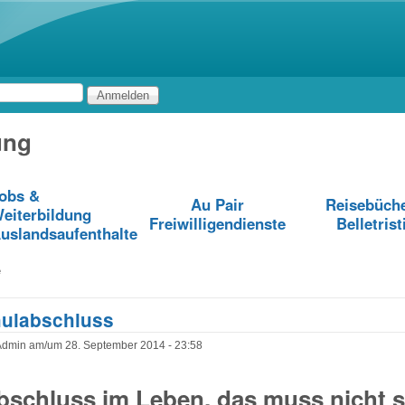
Direkt zum Inhalt
ung
obs &
Au Pair
Reisebüch
eiterbildung
Freiwilligendienste
Belletrist
uslandsaufenthalte
e
ulabschluss
Admin
am/um
28. September 2014 - 23:58
schluss im Leben, das muss nicht s