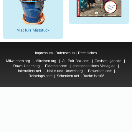
Mist fürs Miststück
Impressum
|
Datenschutz
|
Rechtliches
Mitwohnen.org
|
Mitreisen.org
|
Au-Pair-Box.com
|
Gastschuljahr.de
|
Down-Under.org
|
Elderpair.com
|
Interconnections-Verlag.de
|
Interrailers.net
|
Natur-und-Umwelt.org
|
Bewerben.com
|
Reisetops.com
|
Schenken.net
|
Rache ist süß