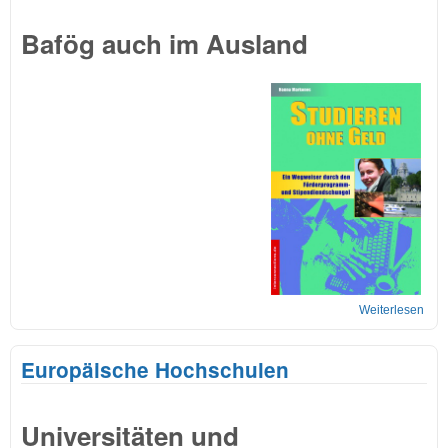
Bafög auch im Ausland
Weiterlesen
übe
Aus
BAf
Europäische Hochschulen
Universitäten und