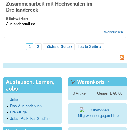
Zusammenarbeit mit Hochschulen im
Dreiländereck
Stichwörter:
Auslandsstudium
Weiterlesen
übe
im
Drei
1
2
nächste Seite ›
letzte Seite »
Seiten
Austausch, Lernen,
Warenkorb
Jobs
0
Artikel
Gesamt:
€0.00
Jobs
Das Auslandsbuch
Freiwillige
Billig wohnen gegen Hilfe
Jobs, Praktika, Studium