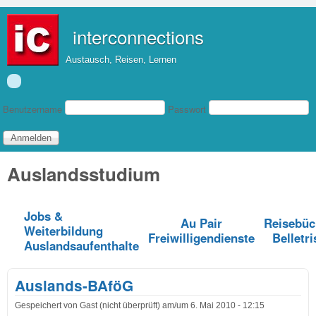
Direkt zum Inhalt
interconnections
Austausch, Reisen, Lernen
Benutzeranmeldung
Benutzername
Passwort
Auslandsstudium
Jobs &
Au Pair
Reisebüc
Weiterbildung
Freiwilligendienste
Belletri
Auslandsaufenthalte
Auslands-BAföG
Gespeichert von
Gast (nicht überprüft)
am/um
6. Mai 2010 - 12:15