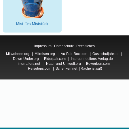
Mist fürs Miststück
Impressum
|
Datenschutz
|
Rechtliches
Mitwohnen.org
|
Mitreisen.org
|
Au-Pair-Box.com
|
Gastschuljahr.de
|
Down-Under.org
|
Elderpair.com
|
Interconnections-Verlag.de
|
Interrailers.net
|
Natur-und-Umwelt.org
|
Bewerben.com
|
Reisetops.com
|
Schenken.net
|
Rache ist süß