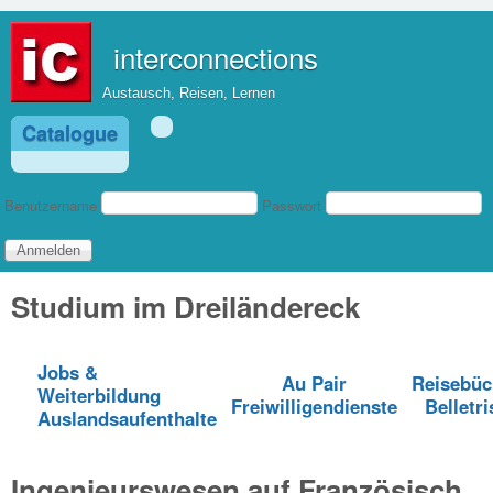
Direkt zum Inhalt
interconnections
Austausch, Reisen, Lernen
Catalogue
Benutzeranmeldung
Benutzername
Passwort
Studium im Dreiländereck
Jobs &
Au Pair
Reisebüc
Weiterbildung
Freiwilligendienste
Belletri
Auslandsaufenthalte
Ingenieurswesen auf Französisch