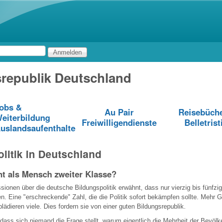
Direkt zum Inhalt
republik Deutschland
obs &
Au Pair
Reisebüch
eiterbildung
Freiwilligendienste
Belletrist
uslandsaufenthalte
litik in Deutschland
nt als Mensch zweiter Klasse?
ssionen über die deutsche Bildungspolitik erwähnt, dass nur vierzig bis fünfzi
n. Eine "erschreckende" Zahl, die die Politik sofort bekämpfen sollte. Mehr G
lädieren viele. Dies fordern sie von einer guten Bildungsrepublik.
ass sich niemand die Frage stellt, warum eigentlich die Mehrheit der Bevölk