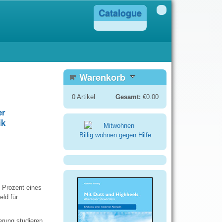
Catalogue
Warenkorb
0
Artikel
Gesamt:
€0.00
er
ik
Billig wohnen gegen Hilfe
g Prozent eines
eld für
erung studieren