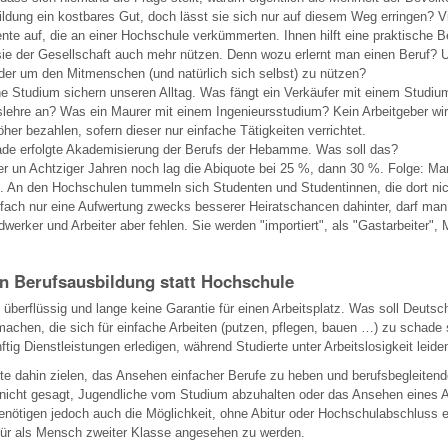
 Bildung ein kostbares Gut, doch lässt sie sich nur auf diesem Weg erringen? V
nte auf, die an einer Hochschule verkümmerten. Ihnen hilft eine praktische 
t sie der Gesellschaft auch mehr nützen. Denn wozu erlernt man einen Beruf?
oder um den Mitmenschen (und natürlich sich selbst) zu nützen?
e Studium sichern unseren Alltag. Was fängt ein Verkäufer mit einem Studiu
slehre an? Was ein Maurer mit einem Ingenieursstudium? Kein Arbeitgeber wir
öher bezahlen, sofern dieser nur einfache Tätigkeiten verrichtet.
grade erfolgte Akademisierung der Berufs der Hebamme. Was soll das?
er un Achtziger Jahren noch lag die Abiquote bei 25 %, dann 30 %. Folge: Man
. An den Hochschulen tummeln sich Studenten und Studentinnen, die dort nic
nfach nur eine Aufwertung zwecks besserer Heiratschancen dahinter, darf ma
werker und Arbeiter aber fehlen. Sie werden "importiert", als "Gastarbeiter", 
n Berufsausbildung statt Hochschule
t überflüssig und lange keine Garantie für einen Arbeitsplatz. Was soll Deuts
achen, die sich für einfache Arbeiten (putzen, pflegen, bauen …) zu schade
tig Dienstleistungen erledigen, während Studierte unter Arbeitslosigkeit leide
llte dahin zielen, das Ansehen einfacher Berufe zu heben und berufsbegleiten
i nicht gesagt, Jugendliche vom Studium abzuhalten oder das Ansehen eines
benötigen jedoch auch die Möglichkeit, ohne Abitur oder Hochschulabschluss 
afür als Mensch zweiter Klasse angesehen zu werden.