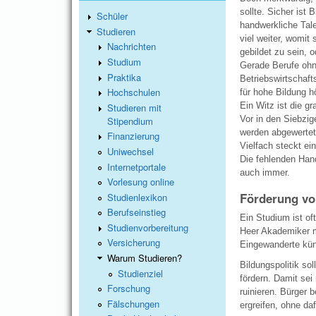
sollte. Sicher ist
Schüler
handwerkliche Tale
Studieren
viel weiter, womi
Nachrichten
gebildet zu sein, 
Studium
Gerade Berufe ohn
Praktika
Betriebswirtschaft
Hochschulen
für hohe Bildung h
Ein Witz ist die 
Studieren mit
Vor in den Siebzig
Stipendium
werden abgewertet
Finanzierung
Vielfach steckt ei
Uniwechsel
Die fehlenden Hand
Internetportale
auch immer.
Vorlesung online
Förderung vo
Studienlexikon
Berufseinstieg
Ein Studium ist of
Studienvorbereitung
Heer Akademiker m
Versicherung
Eingewanderte künf
Warum Studieren?
Bildungspolitik so
Studienziel
fördern. Damit se
Forschung
ruinieren. Bürger 
Fälschungen
ergreifen, ohne d