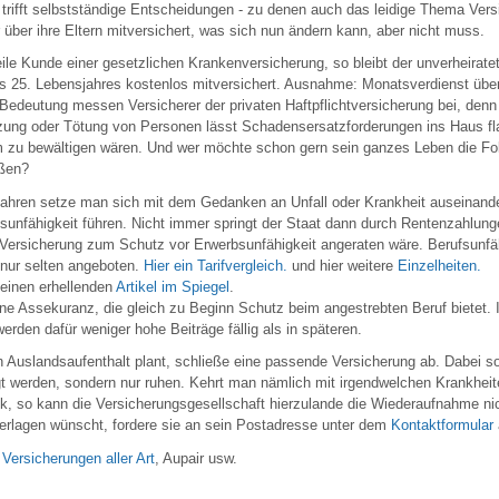
 trifft selbstständige Entscheidungen - zu denen auch das leidige Thema Vers
 über ihre Eltern mitversichert, was sich nun ändern kann, aber nicht muss.
eile Kunde einer gesetzlichen Krankenversicherung, so bleibt der unverheiratet
 25. Lebensjahres kostenlos mitversichert. Ausnahme: Monatsverdienst über
Bedeutung messen Versicherer der privaten Haftpflichtversicherung bei, denn
etzung oder Tötung von Personen lässt Schadensersatzforderungen ins Haus fla
 zu bewältigen wären. Und wer möchte schon gern sein ganzes Leben die Fol
ßen?
Jahren setze man sich mit dem Gedanken an Unfall oder Krankheit auseinander
sunfähigkeit führen. Nicht immer springt der Staat dann durch Rentenzahlung
 Versicherung zum Schutz vor Erwerbsunfähigkeit angeraten wäre. Berufsunfä
nur selten angeboten.
Hier ein Tarifvergleich.
und hier weitere
Einzelheiten.
 einen erhellenden
Artikel im Spiegel
.
ine Assekuranz, die gleich zu Beginn Schutz beim angestrebten Beruf bietet. 
rden dafür weniger hohe Beiträge fällig als in späteren.
 Auslandsaufenthalt plant, schließe eine passende Versicherung ab. Dabei so
gt werden, sondern nur ruhen. Kehrt man nämlich mit irgendwelchen Krankhei
ck, so kann die Versicherungsgesellschaft hierzulande die Wiederaufnahme ni
terlagen wünscht, fordere sie an sein Postadresse unter dem
Kontaktformular
Versicherungen aller Art
, Aupair usw.