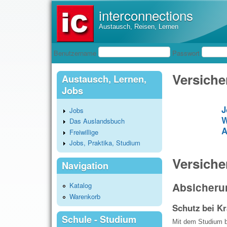
interconnections
Austausch, Reisen, Lernen
Benutzeranmeldung
Benutzername
Passwort
Versiche
Austausch, Lernen,
Jobs
J
Jobs
W
Das Auslandsbuch
A
Freiwillige
Jobs, Praktika, Studium
Versich
Navigation
Absicheru
Katalog
Warenkorb
Schutz bei K
Schule - Studium
Mit dem Studium b