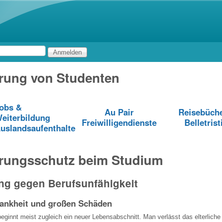
Direkt zum Inhalt
rung von Studenten
obs &
Au Pair
Reisebüch
eiterbildung
Freiwilligendienste
Belletrist
uslandsaufenthalte
erungsschutz beim Studium
ng gegen Berufsunfähigkeit
rankheit und großen Schäden
eginnt meist zugleich ein neuer Lebensabschnitt. Man verlässt das elterlich