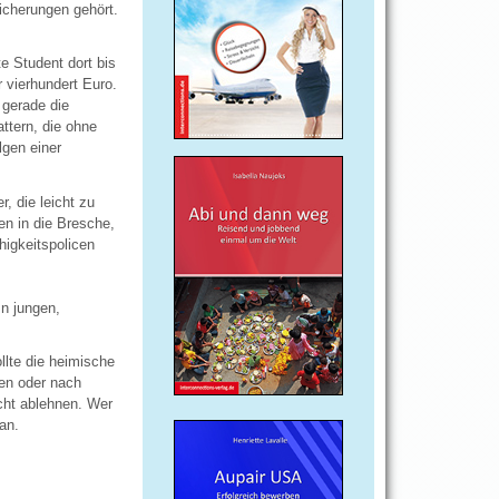
icherungen gehört.
e Student dort bis
 vierhundert Euro.
 gerade die
ttern, die ohne
gen einer
, die leicht zu
en in die Bresche,
higkeitspolicen
In jungen,
llte die heimische
ten oder nach
cht ablehnen. Wer
an.