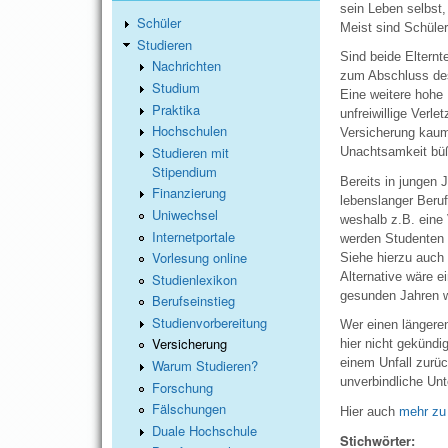
sein Leben selbst,
Schüler
Meist sind Schüler
Studieren
Sind beide Elternt
Nachrichten
zum Abschluss des
Studium
Eine weitere hohe 
Praktika
unfreiwillige Verl
Hochschulen
Versicherung kaum
Studieren mit
Unachtsamkeit bü
Stipendium
Bereits in jungen 
Finanzierung
lebenslanger Beruf
Uniwechsel
weshalb z.B. eine
Internetportale
werden Studenten 
Vorlesung online
Siehe hierzu auch
Alternative wäre e
Studienlexikon
gesunden Jahren we
Berufseinstieg
Studienvorbereitung
Wer einen längeren
Versicherung
hier nicht gekündi
einem Unfall zurü
Warum Studieren?
unverbindliche Un
Forschung
Fälschungen
Hier auch
mehr zu 
Duale Hochschule
Stichwörter: