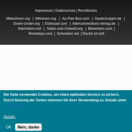
Impressum
|
Datenschutz
|
Rechtliches
Mitwohnen.org
|
Mitreisen.org
|
Au-Pair-Box.com
|
Gastschuljahr.de
|
Down-Under.org
|
Elderpair.com
|
Interconnections-Verlag.de
|
Interrailers.net
|
Natur-und-Umwelt.org
|
Bewerben.com
|
Reisetops.com
|
Schenken.net
|
Rache ist süß
Die Seite verwendet Cookies, um einen optimalen Service zu sichern.
Durch Nutzung der Seiten stimmen Sie ihrer Verwendung zu. Details unter
Datenschutz.
Details
OK
Nein, danke