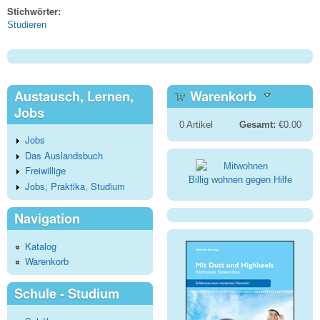
Stichwörter:
Studieren
Austausch, Lernen,
Warenkorb
Jobs
0
Artikel
Gesamt:
€0.00
Jobs
Das Auslandsbuch
Freiwillige
Billig wohnen gegen Hilfe
Jobs, Praktika, Studium
Navigation
Katalog
Warenkorb
Schule - Studium