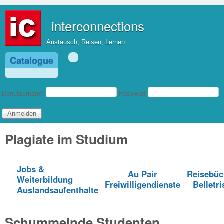
Direkt zum Inhalt
interconnections
Austausch, Reisen, Lernen
Catalogue
Benutzeranmeldung
Benutzername
Passwort
Plagiate im Studium
Jobs &
Au Pair
Reisebüc
Weiterbildung
Freiwilligendienste
Belletri
Auslandsaufenthalte
Schummelnde Studenten