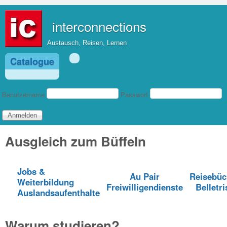
Direkt zum Inhalt
interconnections
Austausch, Reisen, Lernen
Catalogue
Benutzeranmeldung
Benutzername
Passwort
Ausgleich zum Büffeln
Jobs &
Au Pair
Reisebüc
Weiterbildung
Freiwilligendienste
Belletri
Auslandsaufenthalte
Warum studieren?