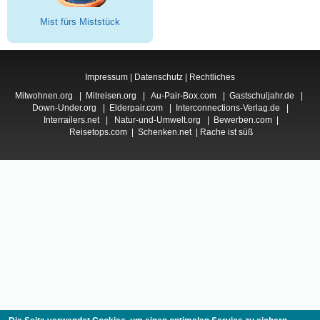
Mist fürs Miststück
Impressum
|
Datenschutz
|
Rechtliches
Mitwohnen.org
|
Mitreisen.org
|
Au-Pair-Box.com
|
Gastschuljahr.de
|
Down-Under.org
|
Elderpair.com
|
Interconnections-Verlag.de
|
Interrailers.net
|
Natur-und-Umwelt.org
|
Bewerben.com
|
Reisetops.com
|
Schenken.net
|
Rache ist süß