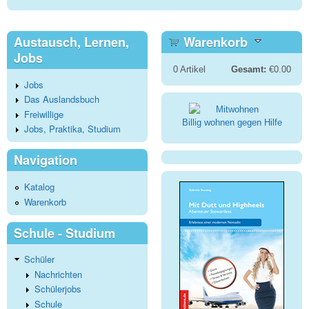
Austausch, Lernen,
Warenkorb
Jobs
0
Artikel
Gesamt:
€0.00
Jobs
Das Auslandsbuch
Freiwillige
Billig wohnen gegen Hilfe
Jobs, Praktika, Studium
Navigation
Katalog
Warenkorb
Schule - Studium
Schüler
Nachrichten
Schülerjobs
Schule