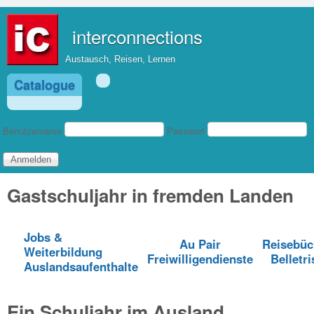
Direkt zum Inhalt
interconnections
Austausch, Reisen, Lernen
Catalogue
Benutzeranmeldung
Benutzername
Passwort
Gastschuljahr in fremden Landen
Jobs &
Au Pair
Reisebüc
Weiterbildung
Freiwilligendienste
Belletri
Auslandsaufenthalte
Ein Schuljahr im Ausland