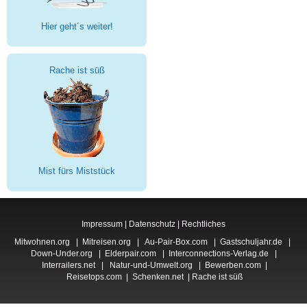
Hier geht´s weiter!
Rache ist süß
Mist fürs Miststück
Impressum
|
Datenschutz
|
Rechtliches
Mitwohnen.org
|
Mitreisen.org
|
Au-Pair-Box.com
|
Gastschuljahr.de
|
Down-Under.org
|
Elderpair.com
|
Interconnections-Verlag.de
|
Interrailers.net
|
Natur-und-Umwelt.org
|
Bewerben.com
|
Reisetops.com
|
Schenken.net
|
Rache ist süß