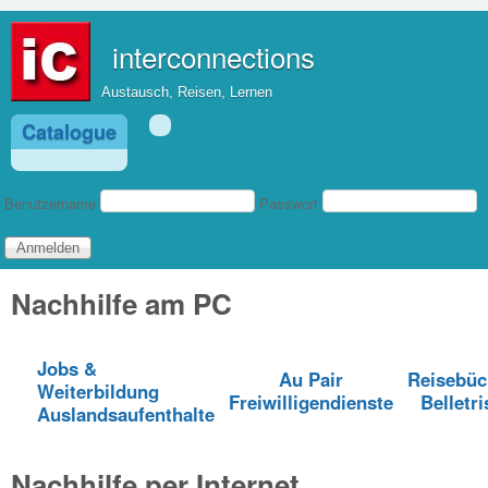
Direkt zum Inhalt
interconnections
Austausch, Reisen, Lernen
Catalogue
Benutzeranmeldung
Benutzername
Passwort
Nachhilfe am PC
Jobs &
Au Pair
Reisebüc
Weiterbildung
Freiwilligendienste
Belletri
Auslandsaufenthalte
Nachhilfe per Internet