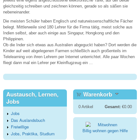
jeweils eine eigens angeschlossene elektronische Tafel, auf der beide
gleichzeitig schreiben und zeichnen können, gerade so als säßen sie
nebeneinander.
Die meisten Schüler haben Englisch und naturwissenschaftliche Fächer
belegt. Mittlerweile sind 180 Lehrer für die Firma tätig, meist solche aus
Indien selbst, aber auch einige aus Singapur, Hongkong und den
Philippinen.
Ob die Inder sich etwas aus Australien abgeguckt haben? Dort werden die
Kinder auf weit abgelegenen Farmen schließlich auch großenteils im
Telelearning von ihren Lehrern per Internet unterrichtet. Alle paar Wochen
fliegt dann mal ein Lehrer per Kleinflugzeug ein ...
Austausch, Lernen,
Warenkorb
Jobs
0
Artikel
Gesamt:
€0.00
Jobs
Das Auslandsbuch
Freiwillige
Billig wohnen gegen Hilfe
Jobs, Praktika, Studium