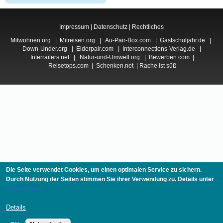
Impressum
|
Datenschutz
|
Rechtliches
Mitwohnen.org
|
Mitreisen.org
|
Au-Pair-Box.com
|
Gastschuljahr.de
|
Down-Under.org
|
Elderpair.com
|
Interconnections-Verlag.de
|
Interrailers.net
|
Natur-und-Umwelt.org
|
Bewerben.com
|
Reisetops.com
|
Schenken.net
|
Rache ist süß
Die Seite verwendet Cookies, um einen optimalen Service zu sichern.
Durch Nutzung der Seiten stimmen Sie ihrer Verwendung zu. Details unter
Datenschutz.
Details