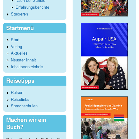
Nach der Schule
Erfahrungsberichte
Studieren
Startmenü
Start
Verlag
Aktuelles
Neuster Inhalt
Inhaltsverzeichnis
Reisetipps
Reisen
Reiselinks
Sprachschulen
Machen wir ein
Buch?