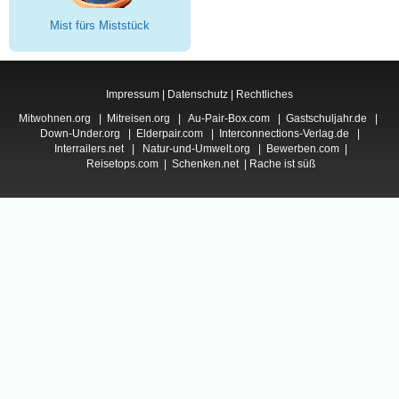
Mist fürs Miststück
Impressum
|
Datenschutz
|
Rechtliches
Mitwohnen.org
|
Mitreisen.org
|
Au-Pair-Box.com
|
Gastschuljahr.de
|
Down-Under.org
|
Elderpair.com
|
Interconnections-Verlag.de
|
Interrailers.net
|
Natur-und-Umwelt.org
|
Bewerben.com
|
Reisetops.com
|
Schenken.net
|
Rache ist süß