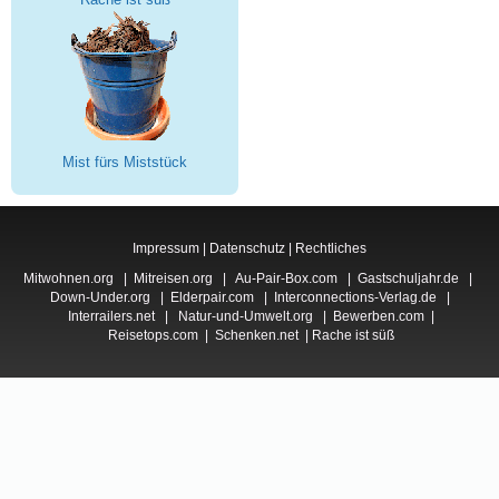
Mist fürs Miststück
Impressum
|
Datenschutz
|
Rechtliches
Mitwohnen.org
|
Mitreisen.org
|
Au-Pair-Box.com
|
Gastschuljahr.de
|
Down-Under.org
|
Elderpair.com
|
Interconnections-Verlag.de
|
Interrailers.net
|
Natur-und-Umwelt.org
|
Bewerben.com
|
Reisetops.com
|
Schenken.net
|
Rache ist süß