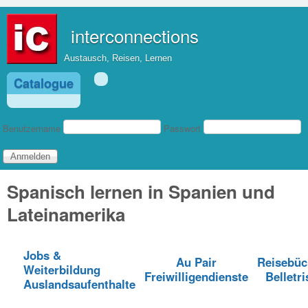
Direkt zum Inhalt
interconnections
Austausch, Reisen, Lernen
Catalogue
Benutzeranmeldung
Benutzername
Passwort
Spanisch lernen in Spanien und
Lateinamerika
Jobs &
Au Pair
Reisebüc
Weiterbildung
Freiwilligendienste
Belletri
Auslandsaufenthalte