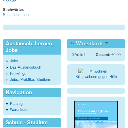
Spanien
Stichwörter:
Sprachenlernen
Austausch, Lernen,
Warenkorb
Jobs
0
Artikel
Gesamt:
€0.00
Jobs
Das Auslandsbuch
Freiwillige
Billig wohnen gegen Hilfe
Jobs, Praktika, Studium
Navigation
Katalog
Warenkorb
Schule - Studium