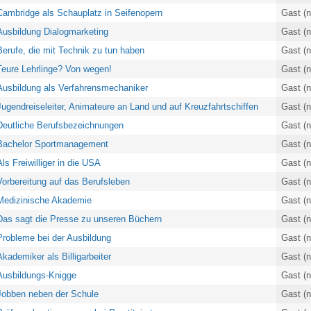
Cambridge als Schauplatz in Seifenopern
Gast (n
Ausbildung Dialogmarketing
Gast (n
Berufe, die mit Technik zu tun haben
Gast (n
Teure Lehrlinge? Von wegen!
Gast (n
Ausbildung als Verfahrensmechaniker
Gast (n
Jugendreiseleiter, Animateure an Land und auf Kreuzfahrtschiffen
Gast (n
Deutliche Berufsbezeichnungen
Gast (n
Bachelor Sportmanagement
Gast (n
Als Freiwilliger in die USA
Gast (n
Vorbereitung auf das Berufsleben
Gast (n
Medizinische Akademie
Gast (n
Das sagt die Presse zu unseren Büchern
Gast (n
Probleme bei der Ausbildung
Gast (n
Akademiker als Billigarbeiter
Gast (n
Ausbildungs-Knigge
Gast (n
Jobben neben der Schule
Gast (n