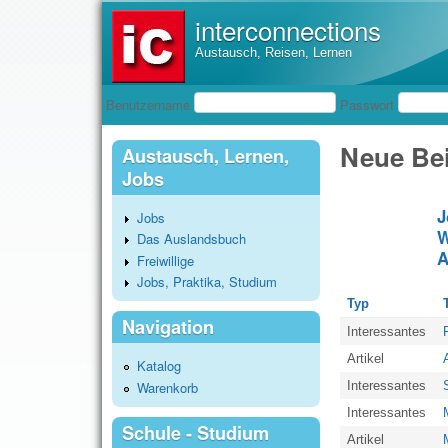
interconnections
Austausch, Reisen, Lernen
Benutzeranmeldung
Benutzername
Passwort
Neue Bei
Austausch, Lernen,
Jobs
J
Jobs
W
Das Auslandsbuch
A
Freiwillige
Jobs, Praktika, Studium
Typ
T
Navigation
Interessantes
F
Artikel
Katalog
Warenkorb
Interessantes
Interessantes
Schule - Studium
Artikel