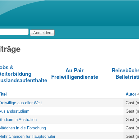
Direkt zum Inhalt
träge
obs &
Au Pair
Reisebüch
eiterbildung
Freiwilligendienste
Belletrist
uslandsaufenthalte
itel
Autor
reiwillige aus aller Welt
Gast (n
Auslandsstudium
Gast (n
Studium in Australien
Gast (n
Mädchen in die Forschung
Gast (n
Mehr Chancen für Hauptschüler
Gast (n