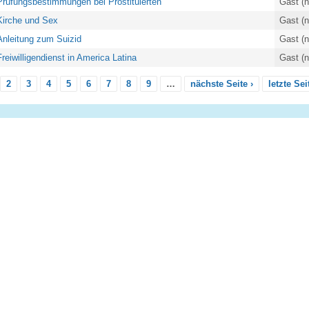
Prüfungsbestimmungen bei Prostituierten
Gast (n
Kirche und Sex
Gast (n
Anleitung zum Suizid
Gast (n
Freiwilligendienst in America Latina
Gast (n
2
3
4
5
6
7
8
9
…
nächste Seite ›
letzte Sei