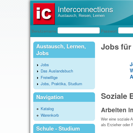
interconnections
Austausch, Reisen, Lernen
Benutzeranmeldung
Benutzername
Passwort
Jobs für
Austausch, Lernen,
Jobs
J
Jobs
W
Das Auslandsbuch
A
Freiwillige
Jobs, Praktika, Studium
Soziale 
Navigation
Arbeiten i
Katalog
Warenkorb
Wer eine soziale A
als Erzieher oder P
Schule - Studium