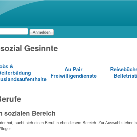
Direkt zum Inhalt
 sozial Gesinnte
obs &
Au Pair
Reisebüch
eiterbildung
Freiwilligendienste
Belletrist
uslandsaufenthalte
Berufe
m sozialen Bereich
der hat, sucht sich einen Beruf in ebendiesem Bereich. Zur Auswahl stehen 
fleger.