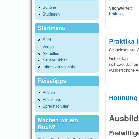
Schüler
Stichwörter:
Studieren
Praktika
Startmenü
Start
Praktika 
Verlag
Gespeichert von
Aktuelles
Guten Tag,
Neuster Inhalt
seit zwei Jahre
Inhaltsverzeichnis
wunderschöne An
Reisetipps
Reisen
Hoffnung 
Reiselinks
Sprachschulen
Ausbild
Machen wir ein
Buch?
Freiwilli