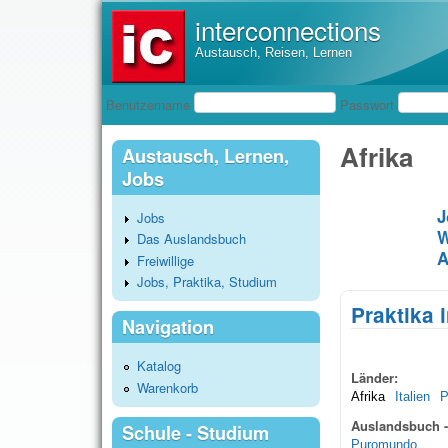
interconnections
Austausch, Reisen, Lernen
Benutzeranmeldung
Benutzername
Passwort
Afrika
Austausch, Lernen,
Jobs
J
Jobs
W
Das Auslandsbuch
A
Freiwillige
Jobs, Praktika, Studium
Praktika 
Navigation
Katalog
Länder:
Warenkorb
Afrika
Italien
P
Auslandsbuch -
Schule - Studium
Puromundo