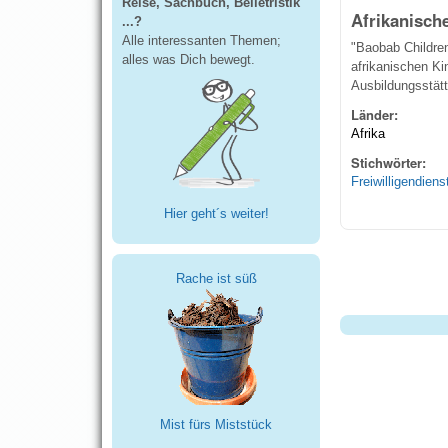
Reise, Sachbuch, Belletristik
Afrikanisch
...?
Alle interessanten Themen;
"Baobab Children
alles was Dich bewegt.
afrikanischen Ki
Ausbildungsstätt
Länder:
Afrika
Stichwörter:
Freiwilligendiens
Hier geht´s weiter!
Seiten
Rache ist süß
Mist fürs Miststück