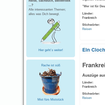
Reise, Sachbuch, Belletristik
...?
"Wer ist für D
Alle interessanten Themen;
Länder:
alles was Dich bewegt.
Frankreich
Stichwörter:
Reisen
Ein Cloch
Hier geht´s weiter!
Frankre
Rache ist süß
Auszüge aus
Länder:
Frankreich
Stichwörter:
Reisen
Mist fürs Miststück