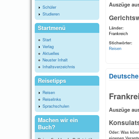
Auszüge aus
Schüler
Studieren
Gerichts
Startmenü
Länder:
Frankreich
Start
Stichwörter:
Verlag
Reisen
Aktuelles
Neuster Inhalt
Inhaltsverzeichnis
Deutsche 
Reisetipps
Reisen
Frankre
Reiselinks
Sprachschulen
Auszüge aus
Machen wir ein
Konsulats
Buch?
Oder: Was könne
eigenen Verant