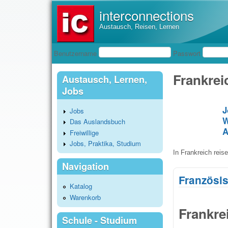
interconnections
Austausch, Reisen, Lernen
Benutzeranmeldung
Benutzername
Passwort
Frankrei
Austausch, Lernen,
Jobs
J
Jobs
W
Das Auslandsbuch
A
Freiwillige
Jobs, Praktika, Studium
In Frankreich reis
Navigation
Französis
Katalog
Warenkorb
Frankre
Schule - Studium