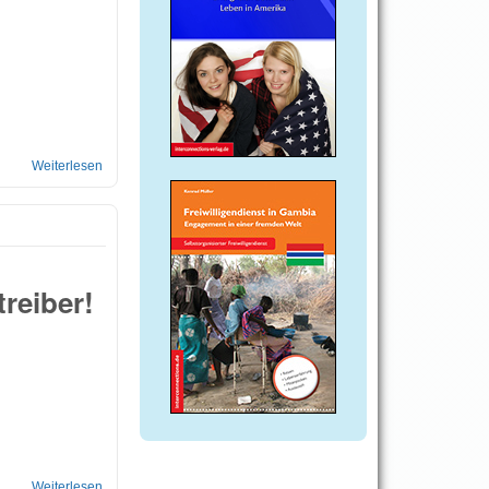
Weiterlesen
über Deutsche Konsulate in Frankreich
reiber!
Weiterlesen
über Ein Clochard in Frankreich erzählt