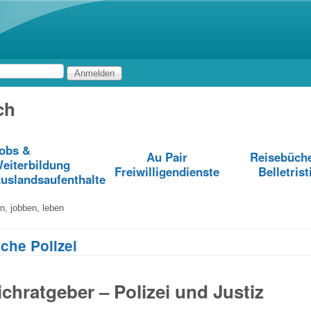
Direkt zum Inhalt
ch
obs &
Au Pair
Reisebüch
eiterbildung
Freiwilligendienste
Belletrist
uslandsaufenthalte
en, jobben, leben
che Polizei
ichratgeber – Polizei und Justiz