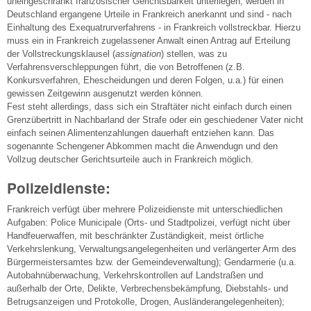
uneingeschränkt französischer Gerichtsbarkeit unterliegen, werden in
Deutschland ergangene Urteile in Frankreich anerkannt und sind - nach
Einhaltung des Exequatrurverfahrens - in Frankreich vollstreckbar. Hierzu
muss ein in Frankreich zugelassener Anwalt einen Antrag auf Erteilung
der Vollstreckungsklausel (
assignation
) stellen, was zu
Verfahrensverschleppungen führt, die von Betroffenen (z.B.
Konkursverfahren, Ehescheidungen und deren Folgen, u.a.) für einen
gewissen Zeitgewinn ausgenutzt werden können.
Fest steht allerdings, dass sich ein Straftäter nicht einfach durch einen
Grenzübertritt in Nachbarland der Strafe oder ein geschiedener Vater nicht
einfach seinen Alimentenzahlungen dauerhaft entziehen kann. Das
sogenannte Schengener Abkommen macht die Anwendugn und den
Vollzug deutscher Gerichtsurteile auch in Frankreich möglich.
Polizeidienste:
Frankreich verfügt über mehrere Polizeidienste mit unterschiedlichen
Aufgaben: Police Municipale (Orts- und Stadtpolizei, verfügt nicht über
Handfeuerwaffen, mit beschränkter Zuständigkeit, meist örtliche
Verkehrslenkung, Verwaltungsangelegenheiten und verlängerter Arm des
Bürgermeistersamtes bzw. der Gemeindeverwaltung); Gendarmerie (u.a.
Autobahnüberwachung, Verkehrskontrollen auf Landstraßen und
außerhalb der Orte, Delikte, Verbrechensbekämpfung, Diebstahls- und
Betrugsanzeigen und Protokolle, Drogen, Ausländerangelegenheiten);