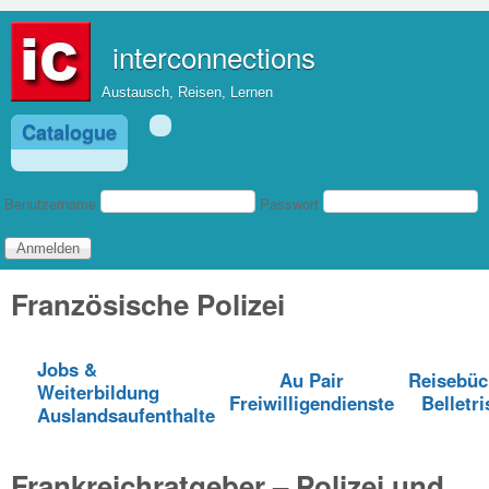
Direkt zum Inhalt
interconnections
Austausch, Reisen, Lernen
Catalogue
Benutzeranmeldung
Benutzername
Passwort
Französische Polizei
Jobs &
Au Pair
Reisebüc
Weiterbildung
Freiwilligendienste
Belletri
Auslandsaufenthalte
Frankreichratgeber – Polizei und