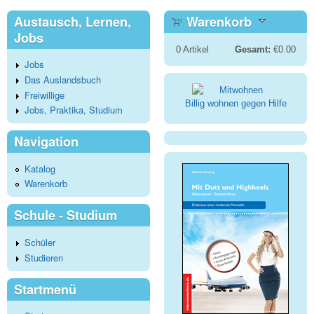
Austausch, Lernen,
Warenkorb
Jobs
0
Artikel
Gesamt:
€0.00
Jobs
Das Auslandsbuch
Freiwillige
Billig wohnen gegen Hilfe
Jobs, Praktika, Studium
Navigation
Katalog
Warenkorb
Schule - Studium
Schüler
Studieren
Startmenü