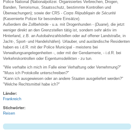
Police National (Nationalpolizei. Organisiertes Verbrechen, Drogen,
Banden, Terrorismus, Staatsschutz, bestimmte Kontrollen und
Überwachungen); sowie der CRS -
Corps Républiqain de Sécurité
(Kasernierte Polizei für besondere Einsätze).
Außerdem die Zollbehörde - u.a. mit Drogenhunden - (
Duane
), die jetzt
weniger direkt an den Grenzstellen tätig ist, sondern sehr aktiv im
Hinterland, z.B. an Autobahnzahlstellen oder auf offener Landstraße, in
Jacht-, Sport- und Handelshäfen). Urlauber, und ausländische Residenten
haben es i.d.R. mit der Police Municipal - meistens bei
Verwaltungsangelegenheiten -, oder mit der Gendarmerie, - i.d.R. bei
Verkehrskontrollen oder Eigentumsdelikten - zu tun.
"Wie verhalte ich mich im Falle einer Verhaftung oder Vernehmung?"
"Muss ich Protokolle unterschreiben?"
"Kann ich ausgewiesen oder an andere Staaten ausgeliefert werden?"
"Welche Rechtsmittel habe ich?"
Länder:
Frankreich
Stichwörter:
Reisen