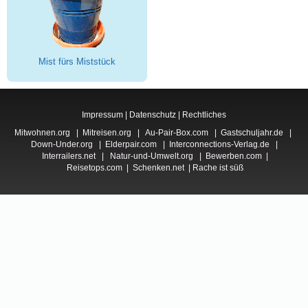
Mist fürs Miststück
Impressum
|
Datenschutz
|
Rechtliches
Mitwohnen.org
|
Mitreisen.org
|
Au-Pair-Box.com
|
Gastschuljahr.de
|
Down-Under.org
|
Elderpair.com
|
Interconnections-Verlag.de
|
Interrailers.net
|
Natur-und-Umwelt.org
|
Bewerben.com
|
Reisetops.com
|
Schenken.net
|
Rache ist süß