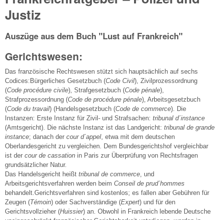
Justiz
Auszüge aus dem Buch "Lust auf Frankreich"
Gerichtswesen:
Das französische Rechtswesen stützt sich hauptsächlich auf sechs
Codices:Bürgerliches Gesetzbuch (
Code Civil
), Zivilprozessordnung
(
Code procédure civile
), Strafgesetzbuch (
Code pénale
),
Strafprozessordnung (
Code de procédure pénale
), Arbeitsgesetzbuch
(
Code du travail
) (Handelsgesetzbuch (
Code de commerce
). Die
Instanzen: Erste Instanz für Zivil- und Strafsachen:
tribunal d´instance
(Amtsgericht). Die nächste Instanz ist das Landgericht:
tribunal de grande
instance
; danach der
cour d´appel
, etwa mit dem deutschen
Oberlandesgericht zu vergleichen. Dem Bundesgerichtshof vergleichbar
ist der
cour de cassation
in Paris zur Überprüfung von Rechtsfragen
grundsätzlicher Natur.
Das Handelsgericht heißt
tribunal de commerce
, und
Arbeitsgerichtsverfahren werden beim
Conseil de prud´hommes
behandelt.Gerichtsverfahren sind kostenlos; es fallen aber Gebühren für
Zeugen (
Témoin
) oder Sachverständige (
Expert
) und für den
Gerichtsvollzieher (
Huissier
) an. Obwohl in Frankreich lebende Deutsche