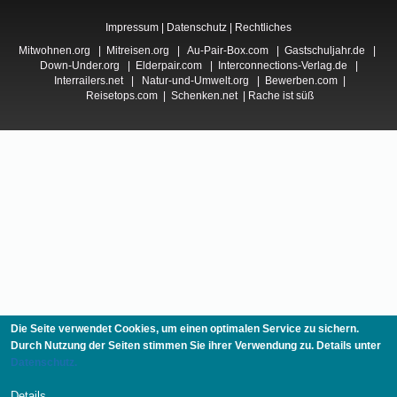
Impressum
|
Datenschutz
|
Rechtliches
Mitwohnen.org
|
Mitreisen.org
|
Au-Pair-Box.com
|
Gastschuljahr.de
|
Down-Under.org
|
Elderpair.com
|
Interconnections-Verlag.de
|
Interrailers.net
|
Natur-und-Umwelt.org
|
Bewerben.com
|
Reisetops.com
|
Schenken.net
|
Rache ist süß
Die Seite verwendet Cookies, um einen optimalen Service zu sichern.
Durch Nutzung der Seiten stimmen Sie ihrer Verwendung zu. Details unter
Datenschutz.
Details