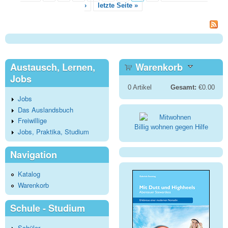
›
letzte Seite »
Con
in
Neu
Austausch, Lernen,
Warenkorb
Jobs
0
Artikel
Gesamt:
€0.00
Jobs
Das Auslandsbuch
Freiwillige
Billig wohnen gegen Hilfe
Jobs, Praktika, Studium
Navigation
Katalog
Warenkorb
Schule - Studium
Schüler