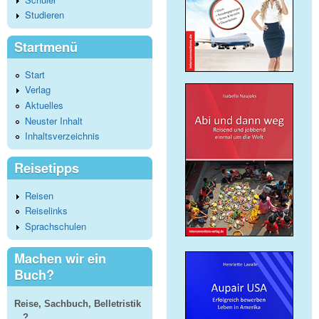
Studieren
Startmenü
Start
Verlag
Aktuelles
Neuster Inhalt
Inhaltsverzeichnis
Reisetipps
Reisen
Reiselinks
Sprachschulen
Machen wir ein
Buch?
Reise, Sachbuch, Belletristik
...?