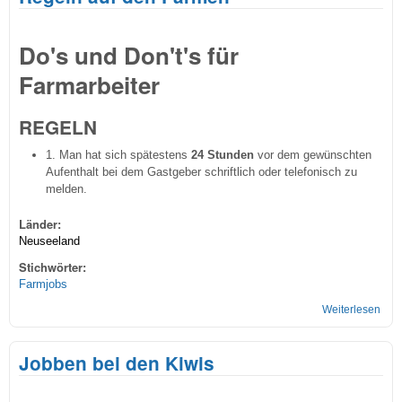
Do's und Don't's für
Farmarbeiter
REGELN
1. Man hat sich spätestens
24 Stunden
vor dem gewünschten
Aufenthalt bei dem Gastgeber schriftlich oder telefonisch zu
melden.
Länder:
Neuseeland
Stichwörter:
Farmjobs
Weiterlesen
übe
Reg
auf 
Jobben bei den Kiwis
Far