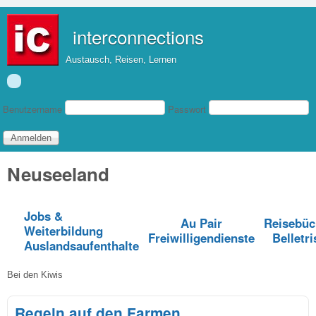
Direkt zum Inhalt
interconnections
Austausch, Reisen, Lernen
Benutzeranmeldung
Benutzername
Passwort
Neuseeland
Jobs &
Au Pair
Reisebüc
Weiterbildung
Freiwilligendienste
Belletri
Auslandsaufenthalte
Bei den Kiwis
Regeln auf den Farmen