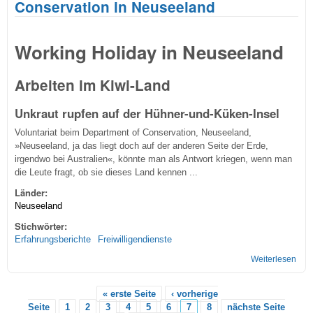
Conservation in Neuseeland
Working Holiday in Neuseeland
Arbeiten im Kiwi-Land
Unkraut rupfen auf der Hühner-und-Küken-Insel
Voluntariat beim Department of Conservation, Neuseeland,
»Neuseeland, ja das liegt doch auf der anderen Seite der Erde,
irgendwo bei Australien«, könnte man als Antwort kriegen, wenn man
die Leute fragt, ob sie dieses Land kennen ...
Länder:
Neuseeland
Stichwörter:
Erfahrungsberichte
Freiwilligendienste
Weiterlesen
übe
Frei
bei
« erste Seite
‹ vorherige
Dep
Seiten
Seite
1
2
3
4
5
6
7
8
nächste Seite
of