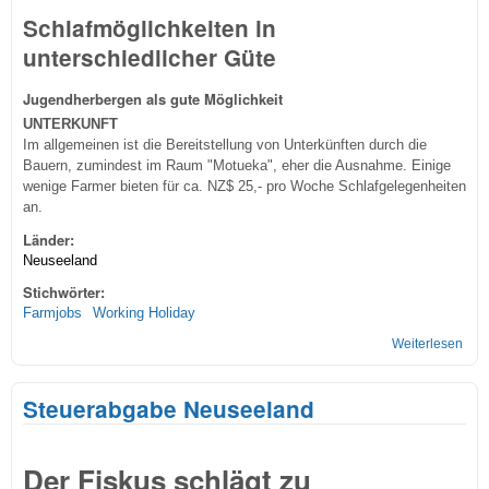
Schlafmöglichkeiten in
unterschiedlicher Güte
Jugendherbergen als gute Möglichkeit
UNTERKUNFT
Im allgemeinen ist die Bereitstellung von Unterkünften durch die
Bauern, zumindest im Raum "Motueka", eher die Ausnahme. Einige
wenige Farmer bieten für ca. NZ$ 25,- pro Woche Schlafgelegenheiten
an.
Länder:
Neuseeland
Stichwörter:
Farmjobs
Working Holiday
Weiterlesen
übe
Schl
Neu
Steuerabgabe Neuseeland
Der Fiskus schlägt zu