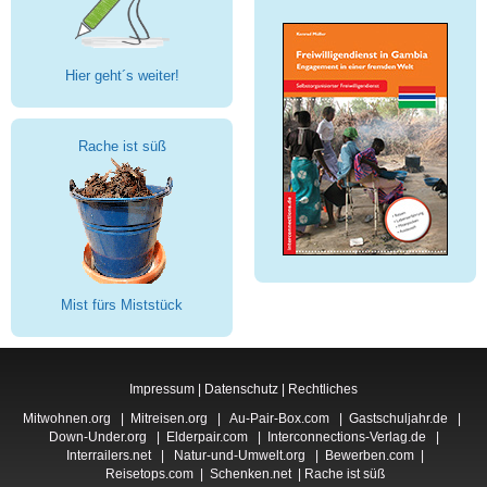
Hier geht´s weiter!
Rache ist süß
Mist fürs Miststück
Impressum
|
Datenschutz
|
Rechtliches
Mitwohnen.org
|
Mitreisen.org
|
Au-Pair-Box.com
|
Gastschuljahr.de
|
Down-Under.org
|
Elderpair.com
|
Interconnections-Verlag.de
|
Interrailers.net
|
Natur-und-Umwelt.org
|
Bewerben.com
|
Reisetops.com
|
Schenken.net
|
Rache ist süß