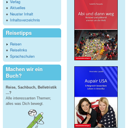
Verlag
Aktuelles
Neuster Inhalt
Inhaltsverzeichnis
Reisetipps
Reisen
Reiselinks
Sprachschulen
Machen wir ein
Buch?
Reise, Sachbuch, Belletristik
...?
Alle interessanten Themen;
alles was Dich bewegt.