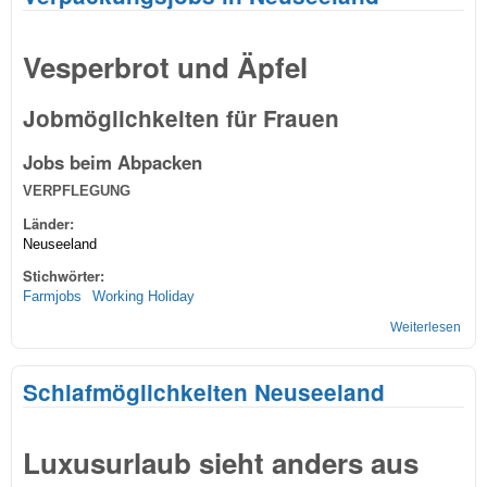
Vesperbrot und Äpfel
Jobmöglichkeiten für Frauen
Jobs beim Abpacken
VERPFLEGUNG
Länder:
Neuseeland
Stichwörter:
Farmjobs
Working Holiday
Weiterlesen
übe
Ver
in 
Schlafmöglichkeiten Neuseeland
Luxusurlaub sieht anders aus