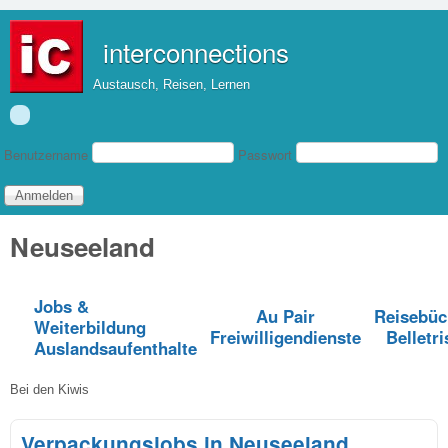
Direkt zum Inhalt
interconnections
Austausch, Reisen, Lernen
Benutzeranmeldung
Benutzername
Passwort
Neuseeland
Jobs &
Au Pair
Reisebüc
Weiterbildung
Freiwilligendienste
Belletri
Auslandsaufenthalte
Bei den Kiwis
Verpackungsjobs in Neuseeland