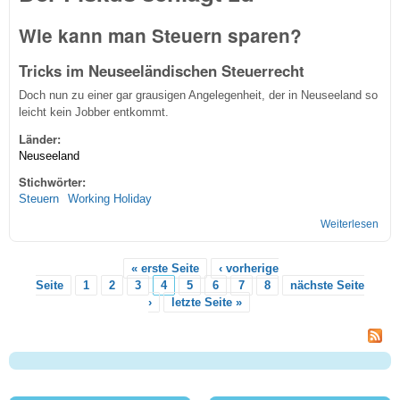
Wie kann man Steuern sparen?
Tricks im Neuseeländischen Steuerrecht
Doch nun zu einer gar grausigen Angelegenheit, der in Neuseeland so
leicht kein Jobber entkommt.
Länder:
Neuseeland
Stichwörter:
Steuern
Working Holiday
Weiterlesen
übe
Ste
Neu
« erste Seite
‹ vorherige
Seiten
Seite
1
2
3
4
5
6
7
8
nächste Seite
›
letzte Seite »