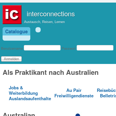
Direkt zum Inhalt
interconnections
Austausch, Reisen, Lernen
Catalogue
Benutzeranmeldung
Benutzername
Passwort
Als Praktikant nach Australien
Jobs &
Au Pair
Reisebüc
Weiterbildung
Freiwilligendienste
Belletri
Auslandsaufenthalte
Australian