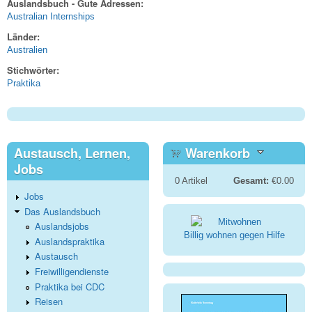
Auslandsbuch - Gute Adressen:
Australian Internships
Länder:
Australien
Stichwörter:
Praktika
Austausch, Lernen,
Warenkorb
Jobs
0
Artikel
Gesamt:
€0.00
Jobs
Das Auslandsbuch
Auslandsjobs
Billig wohnen gegen Hilfe
Auslandspraktika
Austausch
Freiwilligendienste
Praktika bei CDC
Reisen