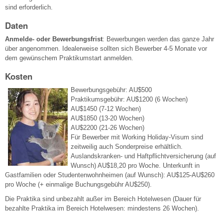
sind erforderlich.
Daten
Anmelde- oder Bewerbungsfrist
: Bewerbungen werden das ganze Jahr
über angenommen. Idealerweise sollten sich Bewerber 4-5 Monate vor
dem gewünschem Praktikumstart anmelden.
Kosten
Bewerbungsgebühr: AU$500
Praktikumsgebühr: AU$1200 (6 Wochen)
AU$1450 (7-12 Wochen)
AU$1850 (13-20 Wochen)
AU$2200 (21-26 Wochen)
Für Bewerber mit Working Holiday-Visum sind
zeitweilig auch Sonderpreise erhältlich.
Auslandskranken- und Haftpflichtversicherung (auf
Wunsch) AU$18,20 pro Woche. Unterkunft in
Gastfamilien oder Studentenwohnheimen (auf Wunsch): AU$125-AU$260
pro Woche (+ einmalige Buchungsgebühr AU$250).
Die Praktika sind unbezahlt außer im Bereich Hotelwesen (Dauer für
bezahlte Praktika im Bereich Hotelwesen: mindestens 26 Wochen).