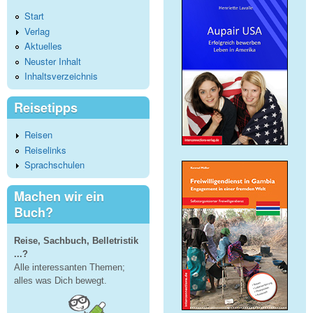
Start
Verlag
Aktuelles
Neuster Inhalt
Inhaltsverzeichnis
Reisetipps
Reisen
Reiselinks
Sprachschulen
Machen wir ein
Buch?
Reise, Sachbuch, Belletristik
...?
Alle interessanten Themen;
alles was Dich bewegt.