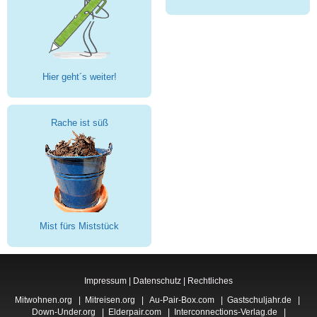
Hier geht´s weiter!
Rache ist süß
Mist fürs Miststück
Impressum
|
Datenschutz
|
Rechtliches
Mitwohnen.org
|
Mitreisen.org
|
Au-Pair-Box.com
|
Gastschuljahr.de
|
Down-Under.org
|
Elderpair.com
|
Interconnections-Verlag.de
|