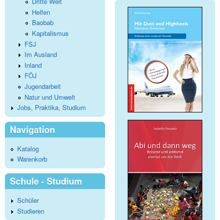
Dritte Welt
Helfen
Baobab
Kapitalismus
FSJ
Im Ausland
Inland
FÖJ
Jugendarbeit
Natur und Umwelt
Jobs, Praktika, Studium
Navigation
Katalog
Warenkorb
Schule - Studium
Schüler
Studieren