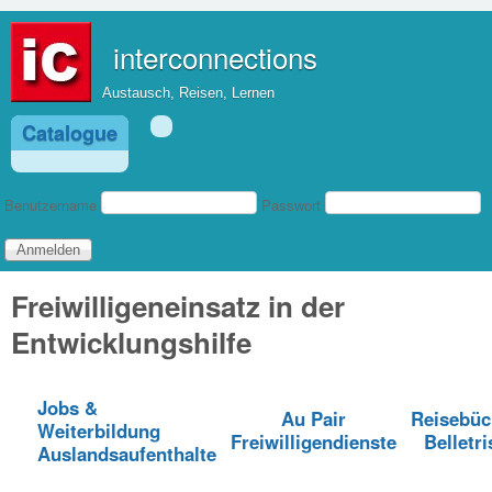
Direkt zum Inhalt
interconnections
Austausch, Reisen, Lernen
Catalogue
Benutzeranmeldung
Benutzername
Passwort
Freiwilligeneinsatz in der
Entwicklungshilfe
Jobs &
Au Pair
Reisebüc
Weiterbildung
Freiwilligendienste
Belletri
Auslandsaufenthalte