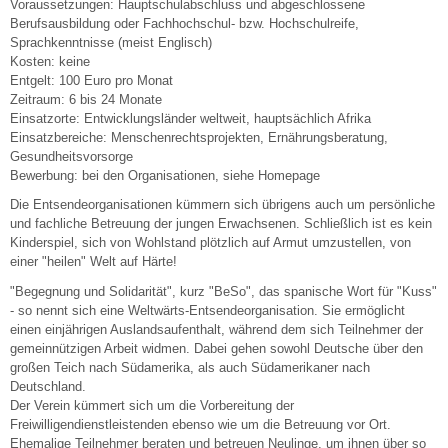
Voraussetzungen: Hauptschulabschluss und abgeschlossene
Berufsausbildung oder Fachhochschul- bzw. Hochschulreife,
Sprachkenntnisse (meist Englisch)
Kosten: keine
Entgelt: 100 Euro pro Monat
Zeitraum: 6 bis 24 Monate
Einsatzorte: Entwicklungsländer weltweit, hauptsächlich Afrika
Einsatzbereiche: Menschenrechtsprojekten, Ernährungsberatung,
Gesundheitsvorsorge
Bewerbung: bei den Organisationen, siehe Homepage
Die Entsendeorganisationen kümmern sich übrigens auch um persönliche
und fachliche Betreuung der jungen Erwachsenen. Schließlich ist es kein
Kinderspiel, sich von Wohlstand plötzlich auf Armut umzustellen, von
einer "heilen" Welt auf Härte!
"Begegnung und Solidarität", kurz "BeSo", das spanische Wort für "Kuss"
- so nennt sich eine Weltwärts-Entsendeorganisation. Sie ermöglicht
einen einjährigen Auslandsaufenthalt, während dem sich Teilnehmer der
gemeinnützigen Arbeit widmen. Dabei gehen sowohl Deutsche über den
großen Teich nach Südamerika, als auch Südamerikaner nach
Deutschland.
Der Verein kümmert sich um die Vorbereitung der
Freiwilligendienstleistenden ebenso wie um die Betreuung vor Ort.
Ehemalige Teilnehmer beraten und betreuen Neulinge, um ihnen über so