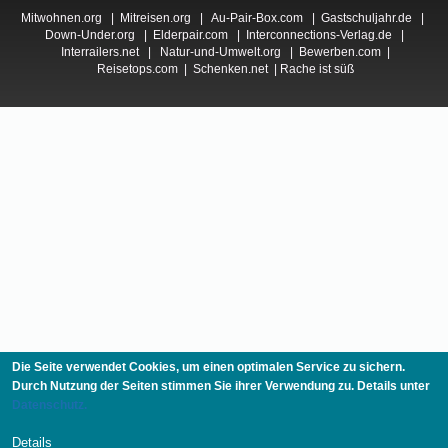
Mitwohnen.org
|
Mitreisen.org
|
Au-Pair-Box.com
|
Gastschuljahr.de
|
Down-Under.org
|
Elderpair.com
|
Interconnections-Verlag.de
|
Interrailers.net
|
Natur-und-Umwelt.org
|
Bewerben.com
|
Reisetops.com
|
Schenken.net
|
Rache ist süß
Die Seite verwendet Cookies, um einen optimalen Service zu sichern.
Durch Nutzung der Seiten stimmen Sie ihrer Verwendung zu. Details unter
Datenschutz.
Details