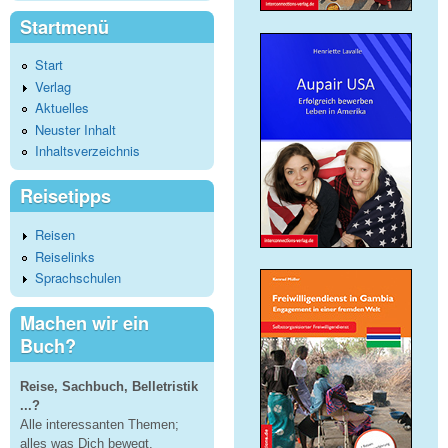
Startmenü
Start
Verlag
Aktuelles
Neuster Inhalt
Inhaltsverzeichnis
Reisetipps
Reisen
Reiselinks
Sprachschulen
Machen wir ein
Buch?
Reise, Sachbuch, Belletristik
...?
Alle interessanten Themen;
alles was Dich bewegt.