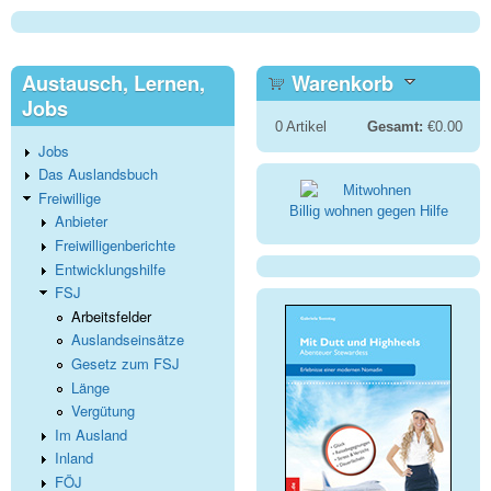
Austausch, Lernen,
Warenkorb
Jobs
0
Artikel
Gesamt:
€0.00
Jobs
Das Auslandsbuch
Freiwillige
Billig wohnen gegen Hilfe
Anbieter
Freiwilligenberichte
Entwicklungshilfe
FSJ
Arbeitsfelder
Auslandseinsätze
Gesetz zum FSJ
Länge
Vergütung
Im Ausland
Inland
FÖJ