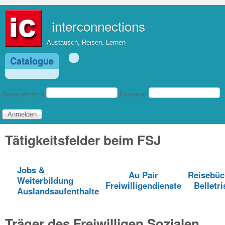
Direkt zum Inhalt
interconnections
Austausch, Reisen, Lernen
Catalogue
Benutzeranmeldung
Benutzername
Passwort
Tätigkeitsfelder beim FSJ
Jobs &
Au Pair
Reisebüc
Weiterbildung
Freiwilligendienste
Belletri
Auslandsaufenthalte
Träger des Freiwilligen Sozialen