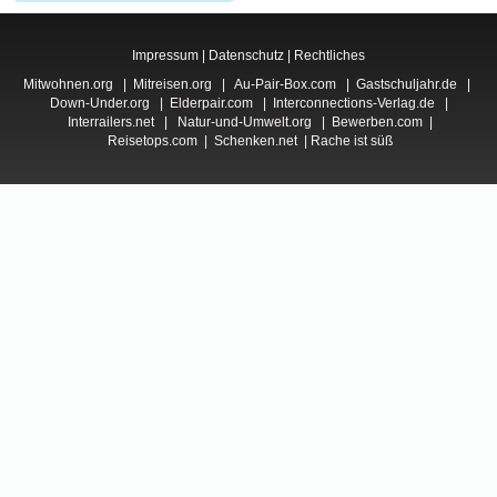
Impressum
|
Datenschutz
|
Rechtliches
Mitwohnen.org
|
Mitreisen.org
|
Au-Pair-Box.com
|
Gastschuljahr.de
|
Down-Under.org
|
Elderpair.com
|
Interconnections-Verlag.de
|
Interrailers.net
|
Natur-und-Umwelt.org
|
Bewerben.com
|
Reisetops.com
|
Schenken.net
|
Rache ist süß