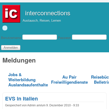
Direkt zum Inhalt
interconnections
Austausch, Reisen, Lernen
Benutzeranmeldung
Benutzername
Passwort
Meldungen
Jobs &
Au Pair
Reisebüc
Weiterbildung
Freiwilligendienste
Belletri
Auslandsaufenthalte
EVS in Italien
Gespeichert von
Admin
am/um
9. Dezember 2010 - 9:33