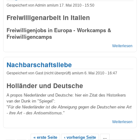
Gespeichert von
Admin
am/um
17. Mai 2010 - 15:50
Freiwilligenarbeit in Italien
Freiwilligenjobs in Europa
-
Workcamps &
Freiwilligencamps
Weiterlesen
übe
Inte
Wor
Nachbarschaftsliebe
in It
Jug
Gespeichert von
Gast (nicht überprüft)
am/um
6. Mai 2010 - 16:47
Holländer und Deutsche
A propos Niederländer und Deutsche: hier ein Zitat des Historikers
van der Dunk im "Spiegel":
"
Für die Niederländer ist die Abneigung gegen die Deutschen eine Art
- ihre Art - des Antisemitismus.
"
Weiterlesen
übe
Nach
« erste Seite
‹ vorherige Seite
…