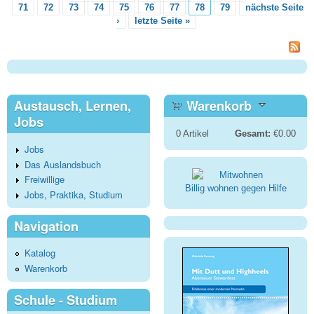
Seiten
71
72
73
74
75
76
77
78
79
nächste Seite
›
letzte Seite »
Austausch, Lernen,
Warenkorb
Jobs
0
Artikel
Gesamt:
€0.00
Jobs
Das Auslandsbuch
Freiwillige
Billig wohnen gegen Hilfe
Jobs, Praktika, Studium
Navigation
Katalog
Warenkorb
Schule - Studium