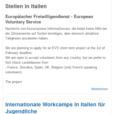
Stellen in Italien
Europäischer Freiwilligendienst - European
Voluntary Service
Nachricht von Associazione InformaGiovani, die leider keine Hilfe bei
der Zitronenernte auf Sizilen benötigen, aber dennoch attraktive
Tätigkeien anzubieten haben.
We are planning to apply for an EVS short term project at the 1st of
February deadline.
We are open to accept volunteers from any country, but we prefer to
first check candidatures from
- France, Slovakia, Spain, UK, Belgium (only French speaking
volunteers)
The project
Weiterlesen
übe
EVS
in
Internationale Workcamps in Italien für
Itali
Jugendliche