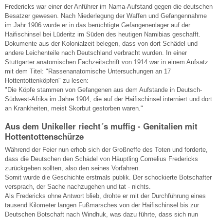
Fredericks war einer der Anführer im Nama-Aufstand gegen die deutschen
Besatzer gewesen. Nach Niederlegung der Waffen und Gefangennahme
im Jahr 1906 wurde er in das berüchtigte Gefangenenlager auf der
Haifischinsel bei Lüderitz im Süden des heutigen Namibias geschafft.
Dokumente aus der Kolonialzeit belegen, dass von dort Schädel und
andere Leichenteile nach Deutschland verbracht wurden. In einer
Stuttgarter anatomischen Fachzeitschrift von 1914 war in einem Aufsatz
mit dem Titel: "Rassenanatomische Untersuchungen an 17
Hottentottenköpfen" zu lesen:
"Die Köpfe stammen von Gefangenen aus dem Aufstande in Deutsch-
Südwest-Afrika im Jahre 1904, die auf der Haifischinsel interniert und dort
an Krankheiten, meist Skorbut gestorben waren."
Aus dem Unikeller riecht´s muffig - Genitalien mit
Hottentottenschürze
Während der Feier nun erhob sich der Großneffe des Toten und forderte,
dass die Deutschen den Schädel von Häuptling Cornelius Fredericks
zurückgeben sollten, also den seines Vorfahren.
Somit wurde die Geschichte erstmals publik. Der schockierte Botschafter
versprach, der Sache nachzugehen und tat - nichts.
Als Fredericks ohne Antwort blieb, drohte er mit der Durchführung eines
tausend Kilometer langen Fußmarsches von der Haifischinsel bis zur
Deutschen Botschaft nach Windhuk, was dazu führte, dass sich nun