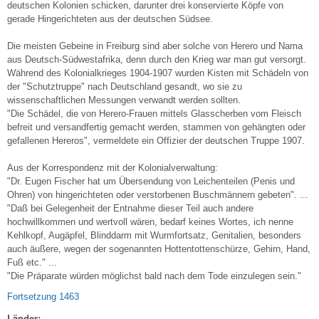
deutschen Kolonien schicken, darunter drei konservierte Köpfe von
gerade Hingerichteten aus der deutschen Südsee.
Die meisten Gebeine in Freiburg sind aber solche von Herero und Nama
aus Deutsch-Südwestafrika, denn durch den Krieg war man gut versorgt.
Während des Kolonialkrieges 1904-1907 wurden Kisten mit Schädeln von
der "Schutztruppe" nach Deutschland gesandt, wo sie zu
wissenschaftlichen Messungen verwandt werden sollten.
"Die Schädel, die von Herero-Frauen mittels Glasscherben vom Fleisch
befreit und versandfertig gemacht werden, stammen von gehängten oder
gefallenen Hereros", vermeldete ein Offizier der deutschen Truppe 1907.
Aus der Korrespondenz mit der Kolonialverwaltung:
"Dr. Eugen Fischer hat um Übersendung von Leichenteilen (Penis und
Ohren) von hingerichteten oder verstorbenen Buschmännern gebeten". ...
"Daß bei Gelegenheit der Entnahme dieser Teil auch andere
hochwillkommen und wertvoll wären, bedarf keines Wortes, ich nenne
Kehlkopf, Augäpfel, Blinddarm mit Wurmfortsatz, Genitalien, besonders
auch äußere, wegen der sogenannten Hottentottenschürze, Gehirn, Hand,
Fuß etc." ...
"Die Präparate würden möglichst bald nach dem Tode einzulegen sein."
Fortsetzung 1463
Länder: