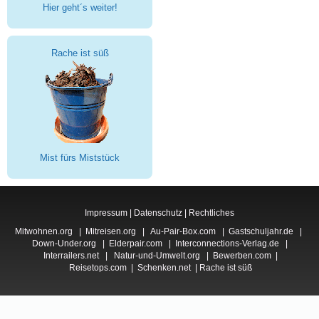
Hier geht´s weiter!
Rache ist süß
Mist fürs Miststück
Impressum
|
Datenschutz
|
Rechtliches
Mitwohnen.org
|
Mitreisen.org
|
Au-Pair-Box.com
|
Gastschuljahr.de
|
Down-Under.org
|
Elderpair.com
|
Interconnections-Verlag.de
|
Interrailers.net
|
Natur-und-Umwelt.org
|
Bewerben.com
|
Reisetops.com
|
Schenken.net
|
Rache ist süß