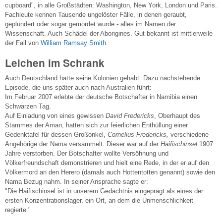
cupboard", in alle Großstädten: Washington, New York, London und Paris.
Fachleute kennen Tausende ungelöster Fälle, in denen geraubt,
geplündert oder sogar gemordet wurde - alles im Namen der
Wissenschaft. Auch Schädel der Aborigines. Gut bekannt ist mittlerweile
der Fall von
William Ramsay Smith.
Leichen im Schrank
Auch Deutschland hatte seine Kolonien gehabt. Dazu nachstehende
Episode, die uns später auch nach Australien führt:
Im Februar 2007 erlebte der deutsche Botschafter in Namibia einen
Schwarzen Tag.
Auf Einladung von eines gewissen
David Fredericks
, Oberhaupt des
Stammes der Aman, hatten sich zur feierlichen Enthüllung einer
Gedenktafel für dessen Großonkel,
Cornelius Fredericks,
verschiedene
Angehörige der Nama versammelt. Dieser war auf der
Haifischinsel
1907
Jahre verstorben. Der Botschafter wollte Versöhnung und
Völkerfreundschaft demonstrieren und hielt eine Rede, in der er auf den
Völkermord an den Herero (damals auch Hottentotten genannt) sowie den
Nama Bezug nahm. In seiner Ansprache sagte er:
"Die Haifischinsel ist in unserem Gedächtnis eingeprägt als eines der
ersten Konzentrationslager, ein Ort, an dem die Unmenschlichkeit
regierte."