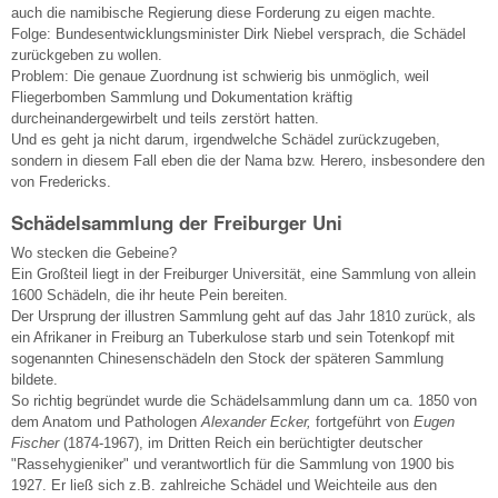
auch die namibische Regierung diese Forderung zu eigen machte.
Folge: Bundesentwicklungsminister Dirk Niebel versprach, die Schädel
zurückgeben zu wollen.
Problem: Die genaue Zuordnung ist schwierig bis unmöglich, weil
Fliegerbomben Sammlung und Dokumentation kräftig
durcheinandergewirbelt und teils zerstört hatten.
Und es geht ja nicht darum, irgendwelche Schädel zurückzugeben,
sondern in diesem Fall eben die der Nama bzw. Herero, insbesondere den
von Fredericks.
Schädelsammlung der Freiburger Uni
Wo stecken die Gebeine?
Ein Großteil liegt in der Freiburger Universität, eine Sammlung von allein
1600 Schädeln, die ihr heute Pein bereiten.
Der Ursprung der illustren Sammlung geht auf das Jahr 1810 zurück, als
ein Afrikaner in Freiburg an Tuberkulose starb und sein Totenkopf mit
sogenannten Chinesenschädeln den Stock der späteren Sammlung
bildete.
So richtig begründet wurde die Schädelsammlung dann um ca. 1850 von
dem Anatom und Pathologen
Alexander Ecker,
fortgeführt von
Eugen
Fischer
(1874-1967), im Dritten Reich ein berüchtigter deutscher
"Rassehygieniker" und verantwortlich für die Sammlung von 1900 bis
1927. Er ließ sich z.B. zahlreiche Schädel und Weichteile aus den