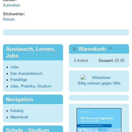
Australien
Stichwörter:
Reisen
Austausch, Lernen,
Warenkorb
Jobs
0
Artikel
Gesamt:
€0.00
Jobs
Das Auslandsbuch
Freiwillige
Billig wohnen gegen Hilfe
Jobs, Praktika, Studium
Navigation
Katalog
Warenkorb
Schule - Studium