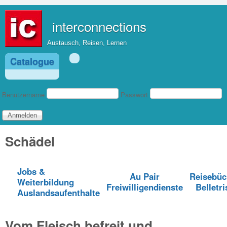
Direkt zum Inhalt
interconnections
Austausch, Reisen, Lernen
Catalogue
Benutzeranmeldung
Benutzername
Passwort
Schädel
Jobs &
Au Pair
Reisebüc
Weiterbildung
Freiwilligendienste
Belletri
Auslandsaufenthalte
Vom Fleisch befreit und