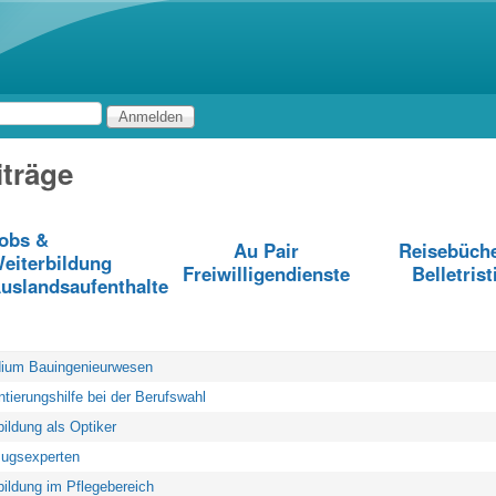
Direkt zum Inhalt
träge
obs &
Au Pair
Reisebüch
eiterbildung
Freiwilligendienste
Belletrist
uslandsaufenthalte
l
ium Bauingenieurwesen
ntierungshilfe bei der Berufswahl
ildung als Optiker
ugsexperten
ildung im Pflegebereich