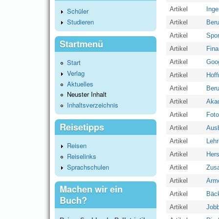
Artikel
Inge
Schüler
Studieren
Artikel
Beru
Artikel
Spor
Startmenü
Artikel
Fina
Start
Artikel
Goog
Verlag
Artikel
Hoff
Aktuelles
Artikel
Beru
Neuster Inhalt
Artikel
Akad
Inhaltsverzeichnis
Artikel
Foto
Reisetipps
Artikel
Ausb
Artikel
Lehr
Reisen
Artikel
Hers
Reiselinks
Sprachschulen
Artikel
Zusa
Artikel
Arme
Machen wir ein
Artikel
Bäck
Buch?
Artikel
Jobb