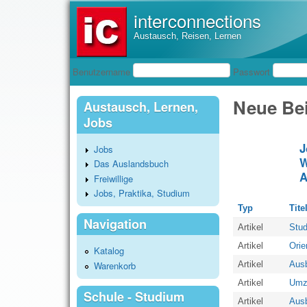
interconnections
Austausch, Reisen, Lernen
Benutzeranmeldung
Benutzername
Passwort
Neue Bei
Austausch, Lernen,
Jobs
J
Jobs
W
Das Auslandsbuch
A
Freiwillige
Jobs, Praktika, Studium
Typ
Tite
Navigation
Artikel
Stud
Artikel
Orie
Katalog
Warenkorb
Artikel
Ausb
Artikel
Umz
Schule - Studium
Artikel
Ausb