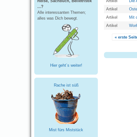
Reise, Sachbuch, Belletristik
Artikel
Die 
...?
Artikel
Oste
Alle interessanten Themen;
Artikel
Mit 
alles was Dich bewegt.
Artikel
Work
« erste Seit
Seiten
Hier geht´s weiter!
Rache ist süß
Mist fürs Miststück