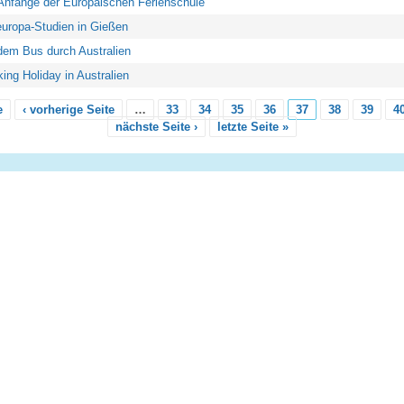
Anfänge der Europäischen Ferienschule
uropa-Studien in Gießen
dem Bus durch Australien
ing Holiday in Australien
e
‹ vorherige Seite
…
33
34
35
36
37
38
39
4
nächste Seite ›
letzte Seite »