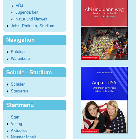
FÖJ
Jugendarbeit
Natur und Umwelt
Jobs, Praktika, Studium
Navigation
Katalog
Warenkorb
Schule - Studium
Schüler
Studieren
Startmenü
Start
Verlag
Aktuelles
Neuster Inhalt