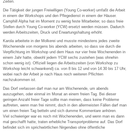
Zeiten.
Die Tätigkeit der jungen Freiwilligen (Young Co-worker) umfaßt die Arbeit
in einem der Workshops und den Pflegedienst in einem der Häuser.
Camphill Alpha hat im Moment zu wenig feste Mitarbeiter, so dass freie
Stellen durch Young Co-worker (YCW) ersetzt werden müssen. Dadurch
werden Arbeitszeiten, Druck und Erwartungshaltung erhöht.
Karola arbeitete in der Molkerei und musste mindestens jedes zweite
Wochenende von morgens bis abends arbeiten, so dass sie durch die
Verpflichtung im Workshop und dem Haus nur vier freie Wochenenden in
einem Jahr hatte, obwohl jedem YCW sechs zustehen (was ohnehin
schon wenig ist). Offiziell liegen die Arbeitszeiten (von Workshop zu
Workshop leicht schwankend) ca. von 8 bis 12 und von 14:30 bis 17 Uhr,
wobei nach der Arbeit je nach Haus noch weiteren Pflichten
nachzukommen ist.
Das Dorf verlassen darf man nur am Wochenende, um abends
auszugehen, oder einmal im Monat an einem freien Tag. Bei dieser
geringen Anzahl freier Tage sollte man meinen, dass keine Probleme
auftreten, wenn man frei nimmt, doch in den allermeisten Fällen darf man
um einen freien Tag betteln und sich dumme Kommentare anhören.
Viel schwieriger war es noch mit Wochenenden, und wenn man es dann
mal geschafft hatte, traten erhebliche Transportprobleme auf. Das Dorf
befindet sich im sprichwörtlichen Nirgendwo ohne öffentliche