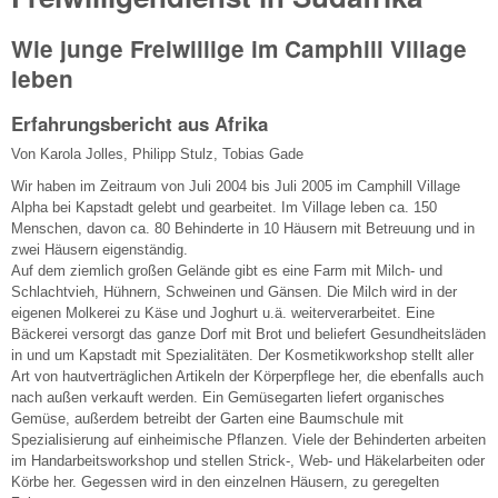
Wie junge Freiwillige im Camphill Village
leben
Erfahrungsbericht aus Afrika
Von Karola Jolles, Philipp Stulz, Tobias Gade
Wir haben im Zeitraum von Juli 2004 bis Juli 2005 im Camphill Village
Alpha bei Kapstadt gelebt und gearbeitet. Im Village leben ca. 150
Menschen, davon ca. 80 Behinderte in 10 Häusern mit Betreuung und in
zwei Häusern eigenständig.
Auf dem ziemlich großen Gelände gibt es eine Farm mit Milch- und
Schlachtvieh, Hühnern, Schweinen und Gänsen. Die Milch wird in der
eigenen Molkerei zu Käse und Joghurt u.ä. weiterverarbeitet. Eine
Bäckerei versorgt das ganze Dorf mit Brot und beliefert Gesundheitsläden
in und um Kapstadt mit Spezialitäten. Der Kosmetikworkshop stellt aller
Art von hautverträglichen Artikeln der Körperpflege her, die ebenfalls auch
nach außen verkauft werden. Ein Gemüsegarten liefert organisches
Gemüse, außerdem betreibt der Garten eine Baumschule mit
Spezialisierung auf einheimische Pflanzen. Viele der Behinderten arbeiten
im Handarbeitsworkshop und stellen Strick-, Web- und Häkelarbeiten oder
Körbe her. Gegessen wird in den einzelnen Häusern, zu geregelten