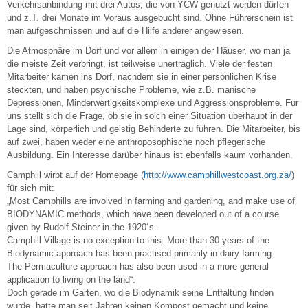
Verkehrsanbindung mit drei Autos, die von YCW genutzt werden dürfen
und z.T. drei Monate im Voraus ausgebucht sind. Ohne Führerschein ist
man aufgeschmissen und auf die Hilfe anderer angewiesen.
Die Atmosphäre im Dorf und vor allem in einigen der Häuser, wo man ja
die meiste Zeit verbringt, ist teilweise unerträglich. Viele der festen
Mitarbeiter kamen ins Dorf, nachdem sie in einer persönlichen Krise
steckten, und haben psychische Probleme, wie z.B. manische
Depressionen, Minderwertigkeitskomplexe und Aggressionsprobleme. Für
uns stellt sich die Frage, ob sie in solch einer Situation überhaupt in der
Lage sind, körperlich und geistig Behinderte zu führen. Die Mitarbeiter, bis
auf zwei, haben weder eine anthroposophische noch pflegerische
Ausbildung. Ein Interesse darüber hinaus ist ebenfalls kaum vorhanden.
Camphill wirbt auf der Homepage (
http://www.camphillwestcoast.org.za/
)
für sich mit:
„Most Camphills are involved in farming and gardening, and make use of
BIODYNAMIC methods, which have been developed out of a course
given by Rudolf Steiner in the 1920´s.
Camphill Village is no exception to this. More than 30 years of the
Biodynamic approach has been practised primarily in dairy farming.
The Permaculture approach has also been used in a more general
application to living on the land“.
Doch gerade im Garten, wo die Biodynamik seine Entfaltung finden
würde, hatte man seit Jahren keinen Kompost gemacht und keine