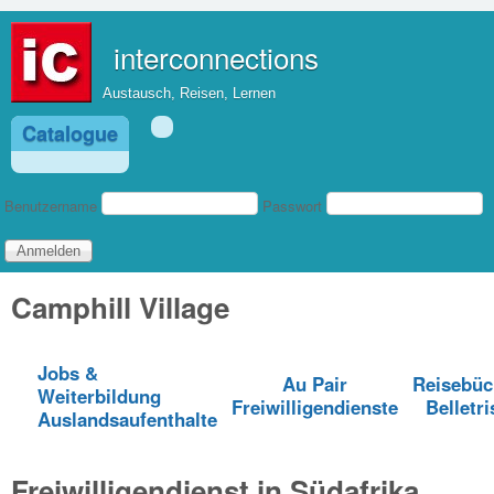
Direkt zum Inhalt
interconnections
Austausch, Reisen, Lernen
Catalogue
Benutzeranmeldung
Benutzername
Passwort
Camphill Village
Jobs &
Au Pair
Reisebüc
Weiterbildung
Freiwilligendienste
Belletri
Auslandsaufenthalte
Freiwilligendienst in Südafrika