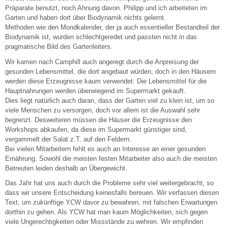
Präparate benutzt, noch Ahnung davon. Philipp und ich arbeiteten im
Garten und haben dort über Biodynamik nichts gelernt.
Methoden wie den Mondkalender, der ja auch essentieller Bestandteil der
Biodynamik ist, wurden schlechtgeredet und passten nicht in das
pragmatische Bild des Gartenleiters.
Wir kamen nach Camphill auch angeregt durch die Anpreisung der
gesunden Lebensmittel, die dort angebaut würden, doch in den Häusern
werden diese Erzeugnisse kaum verwendet. Die Lebensmittel für die
Hauptnahrungen werden überwiegend im Supermarkt gekauft.
Dies liegt natürlich auch daran, dass der Garten viel zu klein ist, um so
viele Menschen zu versorgen, doch vor allem ist die Auswahl sehr
begrenzt. Desweiteren müssen die Häuser die Erzeugnisse den
Workshops abkaufen, da diese im Supermarkt günstiger sind,
vergammelt der Salat z.T. auf den Feldern.
Bei vielen Mitarbeitern fehlt es auch an Interesse an einer gesunden
Ernährung. Sowohl die meisten festen Mitarbeiter also auch die meisten
Betreuten leiden deshalb an Übergewicht.
Das Jahr hat uns auch durch die Probleme sehr viel weitergebracht, so
dass wir unsere Entscheidung keinesfalls bereuen. Wir verfassen diesen
Text, um zukünftige YCW davor zu bewahren, mit falschen Erwartungen
dorthin zu gehen. Als YCW hat man kaum Möglichkeiten, sich gegen
viele Ungerechtigkeiten oder Missstände zu wehren. Wir empfinden