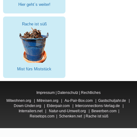
Hier geht´s weiter!
Rache ist süß
Mist fürs Miststück
Impressum
|
Datenschutz
|
Rechtliches
Mitwohnen.org
|
Mitreisen.org
|
Au-Pair-Box.com
|
Gastschuljahr.de
|
Down-Under.org
|
Elderpair.com
|
Interconnections-Verlag.de
|
Interrailers.net
|
Natur-und-Umwelt.org
|
Bewerben.com
|
Reisetops.com
|
Schenken.net
|
Rache ist süß