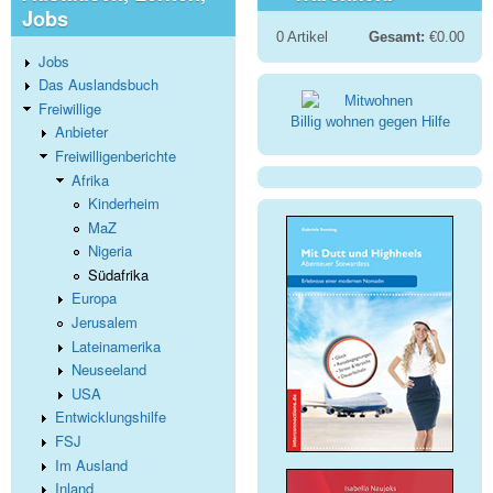
Jobs
0
Artikel
Gesamt:
€0.00
Jobs
Das Auslandsbuch
Freiwillige
Billig wohnen gegen Hilfe
Anbieter
Freiwilligenberichte
Afrika
Kinderheim
MaZ
Nigeria
Südafrika
Europa
Jerusalem
Lateinamerika
Neuseeland
USA
Entwicklungshilfe
FSJ
Im Ausland
Inland