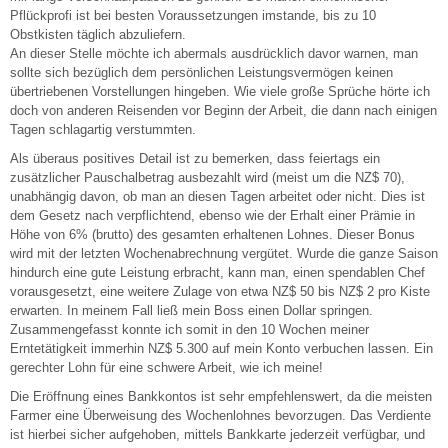
Pflückprofi ist bei besten Voraussetzungen imstande, bis zu 10
Obstkisten täglich abzuliefern.
An dieser Stelle möchte ich abermals ausdrücklich davor warnen, man
sollte sich bezüglich dem persönlichen Leistungsvermögen keinen
übertriebenen Vorstellungen hingeben. Wie viele große Sprüche hörte ich
doch von anderen Reisenden vor Beginn der Arbeit, die dann nach einigen
Tagen schlagartig verstummten.
Als überaus positives Detail ist zu bemerken, dass feiertags ein
zusätzlicher Pauschalbetrag ausbezahlt wird (meist um die NZ$ 70),
unabhängig davon, ob man an diesen Tagen arbeitet oder nicht. Dies ist
dem Gesetz nach verpflichtend, ebenso wie der Erhalt einer Prämie in
Höhe von 6% (brutto) des gesamten erhaltenen Lohnes. Dieser Bonus
wird mit der letzten Wochenabrechnung vergütet. Wurde die ganze Saison
hindurch eine gute Leistung erbracht, kann man, einen spendablen Chef
vorausgesetzt, eine weitere Zulage von etwa NZ$ 50 bis NZ$ 2 pro Kiste
erwarten. In meinem Fall ließ mein Boss einen Dollar springen.
Zusammengefasst konnte ich somit in den 10 Wochen meiner
Erntetätigkeit immerhin NZ$ 5.300 auf mein Konto verbuchen lassen. Ein
gerechter Lohn für eine schwere Arbeit, wie ich meine!
Die Eröffnung eines Bankkontos ist sehr empfehlenswert, da die meisten
Farmer eine Überweisung des Wochenlohnes bevorzugen. Das Verdiente
ist hierbei sicher aufgehoben, mittels Bankkarte jederzeit verfügbar, und