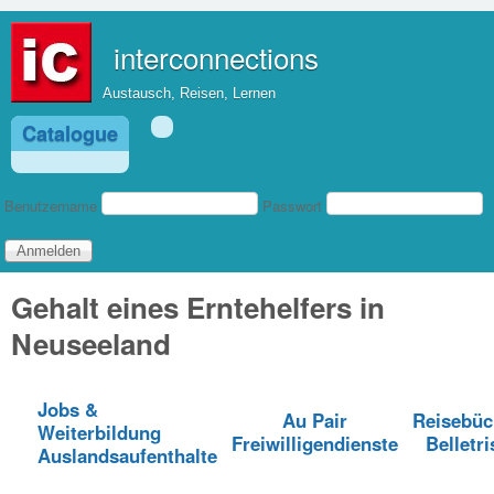
Direkt zum Inhalt
interconnections
Austausch, Reisen, Lernen
Catalogue
Benutzeranmeldung
Benutzername
Passwort
Gehalt eines Erntehelfers in
Neuseeland
Jobs &
Au Pair
Reisebüc
Weiterbildung
Freiwilligendienste
Belletri
Auslandsaufenthalte