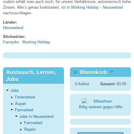
zudem erhält man auch noch, für unsere Verhältnisse, astronomisch hohe
Zinsen. Wie´s genau funktioniert, ist in
Working Holiday - Neuseeland
nachzuschlagen.
Länder:
Neuseeland
Stichwörter:
Farmjobs
Working Holiday
Austausch, Lernen,
Warenkorb
Jobs
0
Artikel
Gesamt:
€0.00
Jobs
Ferienarbeit
Aupair
Billig wohnen gegen Hilfe
Farmarbeit
Jobs in Neuseeland
Farmarbeit
Regeln