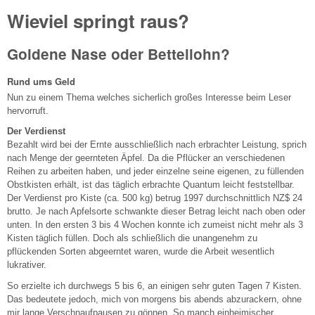
Wieviel springt raus?
Goldene Nase oder Bettellohn?
Rund ums Geld
Nun zu einem Thema welches sicherlich großes Interesse beim Leser
hervorruft.
Der Verdienst
Bezahlt wird bei der Ernte ausschließlich nach erbrachter Leistung, sprich
nach Menge der geernteten Äpfel. Da die Pflücker an verschiedenen
Reihen zu arbeiten haben, und jeder einzelne seine eigenen, zu füllenden
Obstkisten erhält, ist das täglich erbrachte Quantum leicht feststellbar.
Der Verdienst pro Kiste (ca. 500 kg) betrug 1997 durchschnittlich NZ$ 24
brutto. Je nach Apfelsorte schwankte dieser Betrag leicht nach oben oder
unten. In den ersten 3 bis 4 Wochen konnte ich zumeist nicht mehr als 3
Kisten täglich füllen. Doch als schließlich die unangenehm zu
pflückenden Sorten abgeerntet waren, wurde die Arbeit wesentlich
lukrativer.
So erzielte ich durchwegs 5 bis 6, an einigen sehr guten Tagen 7 Kisten.
Das bedeutete jedoch, mich von morgens bis abends abzurackern, ohne
mir lange Verschnaufpausen zu gönnen. So manch einheimischer