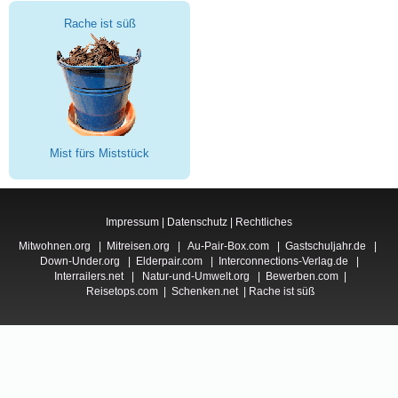
Rache ist süß
Mist fürs Miststück
Impressum
|
Datenschutz
|
Rechtliches
Mitwohnen.org
|
Mitreisen.org
|
Au-Pair-Box.com
|
Gastschuljahr.de
|
Down-Under.org
|
Elderpair.com
|
Interconnections-Verlag.de
|
Interrailers.net
|
Natur-und-Umwelt.org
|
Bewerben.com
|
Reisetops.com
|
Schenken.net
|
Rache ist süß