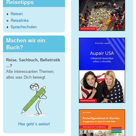
Reisetipps
Reisen
Reiselinks
Sprachschulen
Machen wir ein
Buch?
Reise, Sachbuch, Belletristik
...?
Alle interessanten Themen;
alles was Dich bewegt.
Hier geht´s weiter!