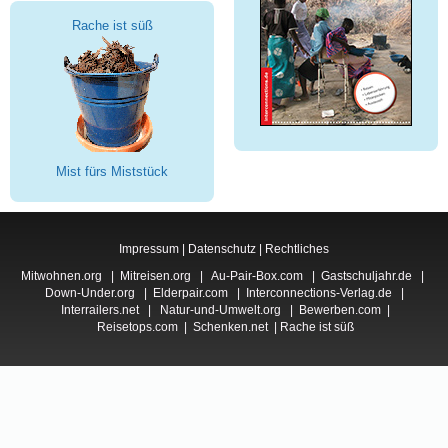
Rache ist süß
Mist fürs Miststück
Impressum
|
Datenschutz
|
Rechtliches
Mitwohnen.org
|
Mitreisen.org
|
Au-Pair-Box.com
|
Gastschuljahr.de
|
Down-Under.org
|
Elderpair.com
|
Interconnections-Verlag.de
|
Interrailers.net
|
Natur-und-Umwelt.org
|
Bewerben.com
|
Reisetops.com
|
Schenken.net
|
Rache ist süß