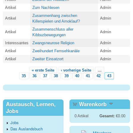
Artikel
Zum Nachlesen
Admin
Zusammenhang zwischen
Artikel
Admin
Killerspielen und Amoklauf?
Zusammenschluss aller
Artikel
Admin
Kibbuzbewegungen
Interessantes
Zwangsneurose Religion
Admin
Artikel
Zweihundert Fernsehkanäle
Admin
Artikel
Zweiter Einsatzort
Admin
« erste Seite
‹ vorherige Seite
…
Seiten
35
36
37
38
39
40
41
42
43
Austausch, Lernen,
Warenkorb
Jobs
0
Artikel
Gesamt:
€0.00
Jobs
Das Auslandsbuch