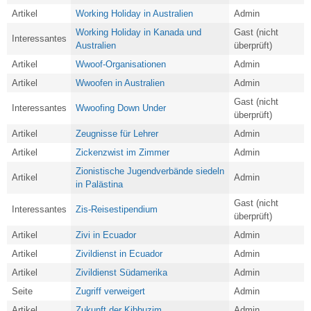
Artikel
Working Holiday in Australien
Admin
Working Holiday in Kanada und
Gast (nicht
Interessantes
Australien
überprüft)
Artikel
Wwoof-Organisationen
Admin
Artikel
Wwoofen in Australien
Admin
Gast (nicht
Interessantes
Wwoofing Down Under
überprüft)
Artikel
Zeugnisse für Lehrer
Admin
Artikel
Zickenzwist im Zimmer
Admin
Zionistische Jugendverbände siedeln
Artikel
Admin
in Palästina
Gast (nicht
Interessantes
Zis-Reisestipendium
überprüft)
Artikel
Zivi in Ecuador
Admin
Artikel
Zivildienst in Ecuador
Admin
Artikel
Zivildienst Südamerika
Admin
Seite
Zugriff verweigert
Admin
Artikel
Zukunft der Kibbuzim
Admin