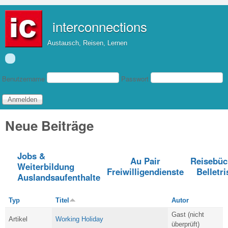
Direkt zum Inhalt
interconnections
Austausch, Reisen, Lernen
Benutzeranmeldung
Benutzername
Passwort
Neue Beiträge
Jobs &
Au Pair
Reisebüc
Weiterbildung
Freiwilligendienste
Belletri
Auslandsaufenthalte
Typ
Titel
Autor
Gast (nicht
Artikel
Working Holiday
überprüft)