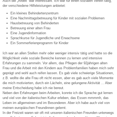
Auch die „Arbeit“ war interessant. Ich war für einen sozialen Verein tätig,
der verschiedene Hilfeleistungen anbietet:
Ein kleines Behindertenzentrum
Eine Nachmittagsbetreuung für Kinder mit sozialen Problemen
Hausbetreuung von Behinderten
Betreuung einer alten Frau
Eine Jugendinformation
Sprachkurse für Jugendliche und Erwachsene
Ein Sommerferienprogramm für Kinder
Ich war an allen Stellen mehr oder weniger intensiv tätig und hatte so die
Möglichkeit viele soziale Bereiche kennen zu lernen und intensive
Erfahrungen zu sammeln. Vor allem, das Pflegen der 92jährigen alten
Frau und die Arbeit mit den Kindern aus Problemfamilien haben mich sehr
geprägt und wohl auch reifen lassen. Es gab viele schwierige Situationen,
z.B. wollte die alte Frau oft nicht essen, aber es gab auch viele Momente
die mich motivierten, durch ein Lächeln, eine gelungene Aktivität ... Aber
meine Entscheidung habe ich nie bereut.
Neben den Erfahrungen beim Arbeiten, konnte ich die Sprache gut lernen
und viel von der italienischen Kultur erleben, das Essen mmmmh, das
Leben im allgemeinen und im Besonderen. Aber ich habe auch viel von
meinen europäischen Freundinnen gelernt.
In der Freizeit waren wir oft mit unseren italienischen Freunden unterwegs