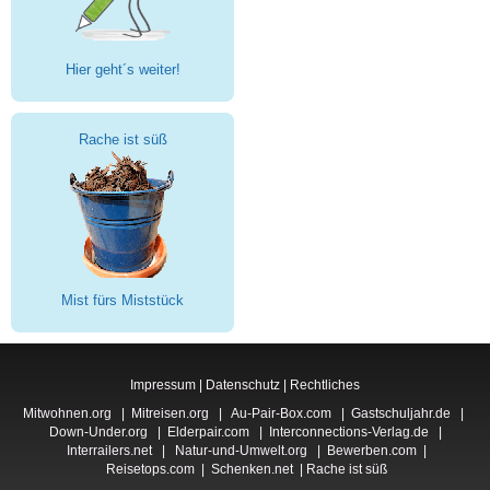
Hier geht´s weiter!
Rache ist süß
Mist fürs Miststück
Impressum
|
Datenschutz
|
Rechtliches
Mitwohnen.org
|
Mitreisen.org
|
Au-Pair-Box.com
|
Gastschuljahr.de
|
Down-Under.org
|
Elderpair.com
|
Interconnections-Verlag.de
|
Interrailers.net
|
Natur-und-Umwelt.org
|
Bewerben.com
|
Reisetops.com
|
Schenken.net
|
Rache ist süß