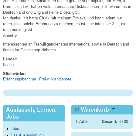
zum Salsatanzen, Salsa ist in Italien gerade sehr populär, am Meer, in
Bars ... und wir hatten viele interessante Diskussionen, z.B. warum es in
Deutschland und England keine Bidets gibt.
Ich denke, ich hatte Glück mit meinem Projekt, und kann jedem nur
raten, eine solche Erfahrung zu machen; es ist eine intensive Zeit, die
man nie vergisst.
Annette
Interessenten an Freiwilligendiensten international sowie in Deutschland
finden im Onlineshop Näheres.
Länder:
Italien
Stichwörter:
Erfahrungsberichte
Freiwilligendienste
Austausch, Lernen,
Warenkorb
Jobs
0
Artikel
Gesamt:
€0.00
Jobs
Das Auslandsbuch