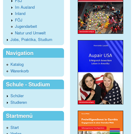
FSJ
Im Ausland
Inland
FÖJ
Jugendarbeit
Natur und Umwelt
Jobs, Praktika, Studium
Navigation
Katalog
Warenkorb
Schule - Studium
Schüler
Studieren
Startmenü
Start
Verlag