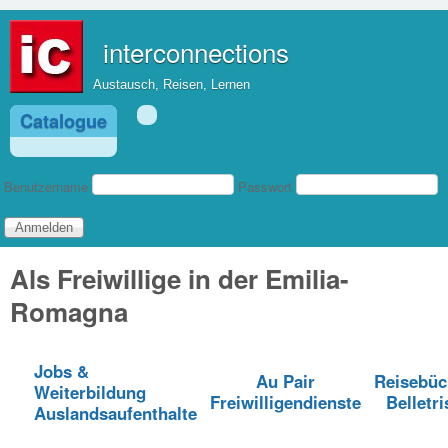
Direkt zum Inhalt
interconnections
Austausch, Reisen, Lernen
Catalogue
Benutzeranmeldung
Benutzername
Passwort
Als Freiwillige in der Emilia-
Romagna
Jobs &
Au Pair
Reisebüc
Weiterbildung
Freiwilligendienste
Belletri
Auslandsaufenthalte