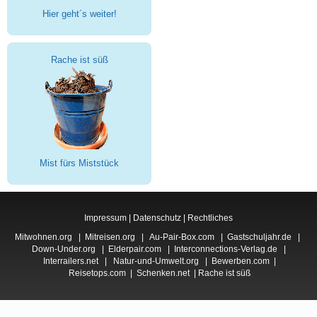
Hier geht´s weiter!
Rache ist süß
Mist fürs Miststück
Impressum
|
Datenschutz
|
Rechtliches
Mitwohnen.org
|
Mitreisen.org
|
Au-Pair-Box.com
|
Gastschuljahr.de
|
Down-Under.org
|
Elderpair.com
|
Interconnections-Verlag.de
|
Interrailers.net
|
Natur-und-Umwelt.org
|
Bewerben.com
|
Reisetops.com
|
Schenken.net
|
Rache ist süß