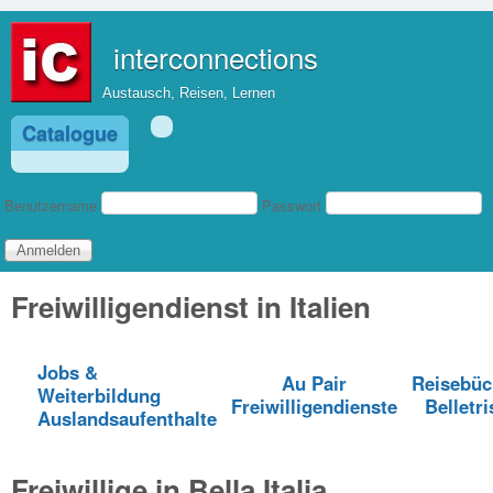
Direkt zum Inhalt
interconnections
Austausch, Reisen, Lernen
Catalogue
Benutzeranmeldung
Benutzername
Passwort
Freiwilligendienst in Italien
Jobs &
Au Pair
Reisebüc
Weiterbildung
Freiwilligendienste
Belletri
Auslandsaufenthalte
Freiwillige in Bella Italia