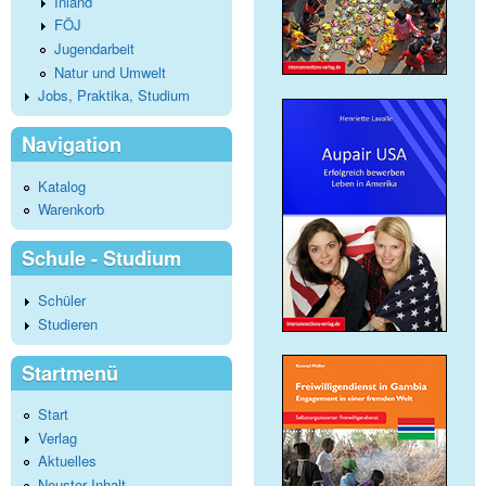
Inland
FÖJ
Jugendarbeit
Natur und Umwelt
Jobs, Praktika, Studium
Navigation
Katalog
Warenkorb
Schule - Studium
Schüler
Studieren
Startmenü
Start
Verlag
Aktuelles
Neuster Inhalt