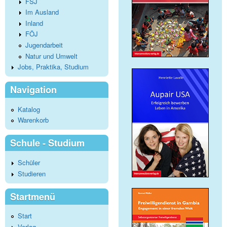
FSJ
Im Ausland
Inland
FÖJ
Jugendarbeit
Natur und Umwelt
Jobs, Praktika, Studium
Navigation
Katalog
Warenkorb
Schule - Studium
Schüler
Studieren
Startmenü
Start
Verlag