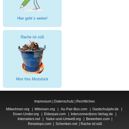
Hier geht´s weiter!
Rache ist süß
Mist fürs Miststück
Impressum
|
Datenschutz
|
Rechtliches
Mitwohnen.org
|
Mitreisen.org
|
Au-Pair-Box.com
|
Gastschuljahr.de
|
Down-Under.org
|
Elderpair.com
|
Interconnections-Verlag.de
|
Interrailers.net
|
Natur-und-Umwelt.org
|
Bewerben.com
|
Reisetops.com
|
Schenken.net
|
Rache ist süß