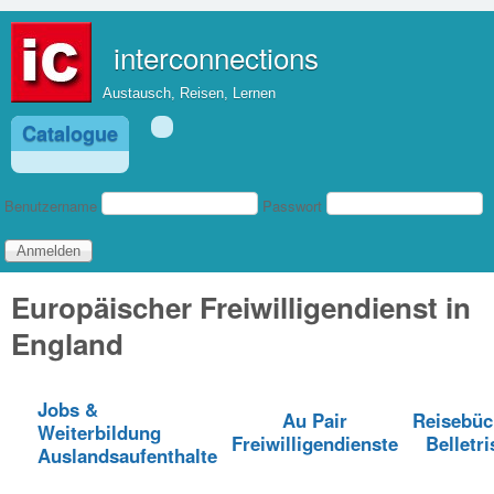
Direkt zum Inhalt
interconnections
Austausch, Reisen, Lernen
Catalogue
Benutzeranmeldung
Benutzername
Passwort
Europäischer Freiwilligendienst in
England
Jobs &
Au Pair
Reisebüc
Weiterbildung
Freiwilligendienste
Belletri
Auslandsaufenthalte